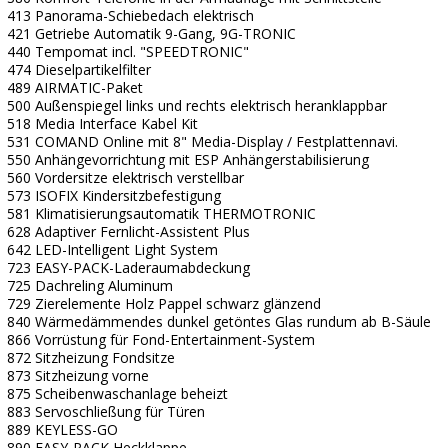
413 Panorama-Schiebedach elektrisch
421 Getriebe Automatik 9-Gang, 9G-TRONIC
440 Tempomat incl. "SPEEDTRONIC"
474 Dieselpartikelfilter
489 AIRMATIC-Paket
500 Außenspiegel links und rechts elektrisch heranklappbar
518 Media Interface Kabel Kit
531 COMAND Online mit 8" Media-Display / Festplattennavi.
550 Anhängevorrichtung mit ESP Anhängerstabilisierung
560 Vordersitze elektrisch verstellbar
573 ISOFIX Kindersitzbefestigung
581 Klimatisierungsautomatik THERMOTRONIC
628 Adaptiver Fernlicht-Assistent Plus
642 LED-Intelligent Light System
723 EASY-PACK-Laderaumabdeckung
725 Dachreling Aluminum
729 Zierelemente Holz Pappel schwarz glänzend
840 Wärmedämmendes dunkel getöntes Glas rundum ab B-Säule
866 Vorrüstung für Fond-Entertainment-System
872 Sitzheizung Fondsitze
873 Sitzheizung vorne
875 Scheibenwaschanlage beheizt
883 Servoschließung für Türen
889 KEYLESS-GO
890 EASY-PACK Heckklappe