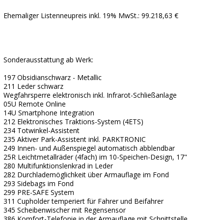
Ehemaliger Listenneupreis inkl. 19% MwSt.: 99.218,63 €
Sonderausstattung ab Werk:
197 Obsidianschwarz - Metallic
211 Leder schwarz
Wegfahrsperre elektronisch inkl. Infrarot-Schließanlage
05U Remote Online
14U Smartphone Integration
212 Elektronisches Traktions-System (4ETS)
234 Totwinkel-Assistent
235 Aktiver Park-Assistent inkl. PARKTRONIC
249 Innen- und Außenspiegel automatisch abblendbar
25R Leichtmetallräder (4fach) im 10-Speichen-Design, 17"
280 Multifunktionslenkrad in Leder
282 Durchlademöglichkeit über Armauflage im Fond
293 Sidebags im Fond
299 PRE-SAFE System
311 Cupholder temperiert für Fahrer und Beifahrer
345 Scheibenwischer mit Regensensor
386 Komfort-Telefonie in der Armauflage mit Schnittstelle