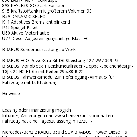
893 KEYLESS-GO Start-Funktion
915 Kraftstofftank mit größerem Volumen 93l
B59 DYNAMIC SELECT
K11 Adaptives Bremslicht blinkend
P49 Spiegel-Paket
U60 Aktive Motorhaube
U77 Diesel-Abgasreinigungsanlage BlueTEC
BRABUS Sonderausstattung ab Werk:
BRABUS ECO PowerXtra Kit D6 SLeistung 227 kW / 309 PS
BRABUS Monoblock T Leichtmetallräder -Doppel-Speichendesign-
10J x 22 H2 ET 65 mit Reifen 295/30 R 22
BRABUS Fahrwerksmodul zur Tieferlegung -Airmatic- für
Fahrzeuge mit Luftfederung
Hinweise:
Leasing oder Finanzierung möglich
Irrtümer, Änderungen und Zwischenverkauf vorbehalten
Fahrzeug hat eine Tageszulassung in 12/2017
Mercedes-Benz BRABUS 350 d SUV BRABUS "Power Diesel" is