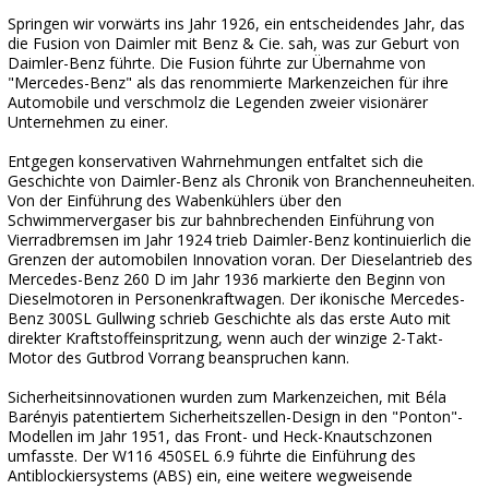
Springen wir vorwärts ins Jahr 1926, ein entscheidendes Jahr, das
die Fusion von Daimler mit Benz & Cie. sah, was zur Geburt von
Daimler-Benz führte. Die Fusion führte zur Übernahme von
"Mercedes-Benz" als das renommierte Markenzeichen für ihre
Automobile und verschmolz die Legenden zweier visionärer
Unternehmen zu einer.
Entgegen konservativen Wahrnehmungen entfaltet sich die
Geschichte von Daimler-Benz als Chronik von Branchenneuheiten.
Von der Einführung des Wabenkühlers über den
Schwimmervergaser bis zur bahnbrechenden Einführung von
Vierradbremsen im Jahr 1924 trieb Daimler-Benz kontinuierlich die
Grenzen der automobilen Innovation voran. Der Dieselantrieb des
Mercedes-Benz 260 D im Jahr 1936 markierte den Beginn von
Dieselmotoren in Personenkraftwagen. Der ikonische Mercedes-
Benz 300SL Gullwing schrieb Geschichte als das erste Auto mit
direkter Kraftstoffeinspritzung, wenn auch der winzige 2-Takt-
Motor des Gutbrod Vorrang beanspruchen kann.
Sicherheitsinnovationen wurden zum Markenzeichen, mit Béla
Barényis patentiertem Sicherheitszellen-Design in den "Ponton"-
Modellen im Jahr 1951, das Front- und Heck-Knautschzonen
umfasste. Der W116 450SEL 6.9 führte die Einführung des
Antiblockiersystems (ABS) ein, eine weitere wegweisende