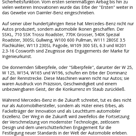
Sicherheitsfunktion. Vom ersten serienmäßigen Airbag bis hin zu
vielen weiteren Innovationen wurde das Erbe der "Ersten" weiter in
das Gewebe von Daimler-Benz eingeschrieben.
Auf seiner über hundertjährigen Reise hat Mercedes-Benz nicht nur
Autos produziert, sondern automobile Ikonen geschaffen. Der
SSKL, 710 SSK Trossi Roadster, 770K Grosser, 540K Spezial
Roadster, 300SL Gullwing, W100 600 Pullman, W111 280SE 3.5
Flachkühler, W113 230SL Pagode, W109 300 SEL 6.3 und W201
2.3-16 Cosworth sind Zeugnisse des Engagements der Marke für
Ingenieurkunst.
Die donnernden Silberpfeile, oder "Silberpfeile", darunter der W 25,
W 125, W154, W165 und W196, schufen ein Erbe der Dominanz
auf der Rennstrecke. Diese Maschinen waren nicht nur Autos; sie
waren Ausdruck von Präzision, Geschwindigkeit und einem
unbezwingbaren Geist, der die Konkurrenz im Staub zurückließ.
Während Mercedes-Benz in die Zukunft schreitet, tut es dies nicht
nur als Automobilhersteller, sondern als Hüter eines Erbes, als
Fackelträger der Innovation und als Leuchtturm automobiler
Exzellenz. Der Weg in die Zukunft wird zweifellos die Fortsetzung
der Verschmelzung von modernster Technologie, zeitlosem
Design und dem unerschütterlichen Engagement für die
Festlegung neuer Standards in der Welt der Automobile erleben.