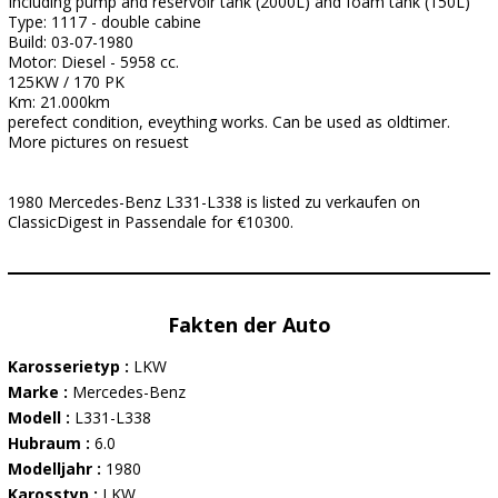
Including pump and reservoir tank (2000L) and foam tank (150L)
Type: 1117 - double cabine
Build: 03-07-1980
Motor: Diesel - 5958 cc.
125KW / 170 PK
Km: 21.000km
perefect condition, eveything works. Can be used as oldtimer.
More pictures on resuest
1980 Mercedes-Benz L331-L338 is listed zu verkaufen on
ClassicDigest in Passendale for €10300.
Fakten der Auto
Karosserietyp :
LKW
Marke :
Mercedes-Benz
Modell :
L331-L338
Hubraum :
6.0
Modelljahr :
1980
Karosstyp :
LKW