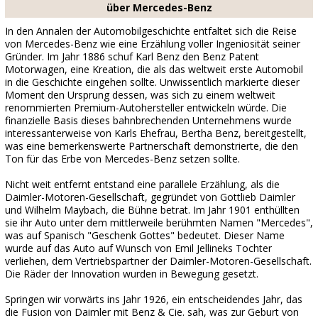
über Mercedes-Benz
In den Annalen der Automobilgeschichte entfaltet sich die Reise
von Mercedes-Benz wie eine Erzählung voller Ingeniosität seiner
Gründer. Im Jahr 1886 schuf Karl Benz den Benz Patent
Motorwagen, eine Kreation, die als das weltweit erste Automobil
in die Geschichte eingehen sollte. Unwissentlich markierte dieser
Moment den Ursprung dessen, was sich zu einem weltweit
renommierten Premium-Autohersteller entwickeln würde. Die
finanzielle Basis dieses bahnbrechenden Unternehmens wurde
interessanterweise von Karls Ehefrau, Bertha Benz, bereitgestellt,
was eine bemerkenswerte Partnerschaft demonstrierte, die den
Ton für das Erbe von Mercedes-Benz setzen sollte.
Nicht weit entfernt entstand eine parallele Erzählung, als die
Daimler-Motoren-Gesellschaft, gegründet von Gottlieb Daimler
und Wilhelm Maybach, die Bühne betrat. Im Jahr 1901 enthüllten
sie ihr Auto unter dem mittlerweile berühmten Namen "Mercedes",
was auf Spanisch "Geschenk Gottes" bedeutet. Dieser Name
wurde auf das Auto auf Wunsch von Emil Jellineks Tochter
verliehen, dem Vertriebspartner der Daimler-Motoren-Gesellschaft.
Die Räder der Innovation wurden in Bewegung gesetzt.
Springen wir vorwärts ins Jahr 1926, ein entscheidendes Jahr, das
die Fusion von Daimler mit Benz & Cie. sah, was zur Geburt von