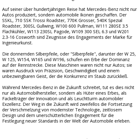
Auf seiner über hundertjährigen Reise hat Mercedes-Benz nicht nur
Autos produziert, sondern automobile Ikonen geschaffen. Der
SSKL, 710 SSK Trossi Roadster, 770K Grosser, 540K Spezial
Roadster, 300SL Gullwing, W100 600 Pullman, W111 280SE 3.5
Flachkühler, W113 230SL Pagode, W109 300 SEL 6.3 und W201
2.3-16 Cosworth sind Zeugnisse des Engagements der Marke für
Ingenieurkunst.
Die donnernden Silberpfeile, oder "Silberpfeile", darunter der W 25,
W 125, W154, W165 und W196, schufen ein Erbe der Dominanz
auf der Rennstrecke. Diese Maschinen waren nicht nur Autos; sie
waren Ausdruck von Präzision, Geschwindigkeit und einem
unbezwingbaren Geist, der die Konkurrenz im Staub zurückließ.
Während Mercedes-Benz in die Zukunft schreitet, tut es dies nicht
nur als Automobilhersteller, sondern als Hüter eines Erbes, als
Fackelträger der Innovation und als Leuchtturm automobiler
Exzellenz. Der Weg in die Zukunft wird zweifellos die Fortsetzung
der Verschmelzung von modernster Technologie, zeitlosem
Design und dem unerschütterlichen Engagement für die
Festlegung neuer Standards in der Welt der Automobile erleben.