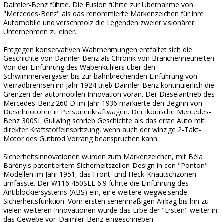
Daimler-Benz führte. Die Fusion führte zur Übernahme von
"Mercedes-Benz" als das renommierte Markenzeichen für ihre
Automobile und verschmolz die Legenden zweier visionärer
Unternehmen zu einer.
Entgegen konservativen Wahrnehmungen entfaltet sich die
Geschichte von Daimler-Benz als Chronik von Branchenneuheiten.
Von der Einführung des Wabenkühlers über den
Schwimmervergaser bis zur bahnbrechenden Einführung von
Vierradbremsen im Jahr 1924 trieb Daimler-Benz kontinuierlich die
Grenzen der automobilen Innovation voran. Der Dieselantrieb des
Mercedes-Benz 260 D im Jahr 1936 markierte den Beginn von
Dieselmotoren in Personenkraftwagen. Der ikonische Mercedes-
Benz 300SL Gullwing schrieb Geschichte als das erste Auto mit
direkter Kraftstoffeinspritzung, wenn auch der winzige 2-Takt-
Motor des Gutbrod Vorrang beanspruchen kann.
Sicherheitsinnovationen wurden zum Markenzeichen, mit Béla
Barényis patentiertem Sicherheitszellen-Design in den "Ponton"-
Modellen im Jahr 1951, das Front- und Heck-Knautschzonen
umfasste. Der W116 450SEL 6.9 führte die Einführung des
Antiblockiersystems (ABS) ein, eine weitere wegweisende
Sicherheitsfunktion. Vom ersten serienmäßigen Airbag bis hin zu
vielen weiteren Innovationen wurde das Erbe der "Ersten" weiter in
das Gewebe von Daimler-Benz eingeschrieben.