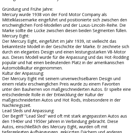
Gründung und Frühe Jahre:
Mercury wurde 1938 von der Ford Motor Company als
Mittelklassemarke eingeführt und positionierte sich zwischen den
erschwinglichen Ford-Modellen und der Luxus-Lincoln-Reihe. Die
Marke sollte die Lücke zwischen diesen beiden Segmenten füllen.
Mercury Eight:
Der Mercury Eight, eingeführt im Jahr 1939, ist vielleicht das
bekannteste Modell in der Geschichte der Marke. Er zeichnete sich
durch ein elegantes Design und einen leistungsstarken V8-Motor
aus. Dieses Modell wurde für die Anpassung und das Hot-Rodding
populär und hat einen bedeutenden Platz in der amerikanischen
Automobilkultur eingenommen.
Kultur der Anpassung:
Der Mercury Eight mit seinem unverwechselbaren Design und
einem relativ erschwinglichen Preis wurde zu einem Favoriten
unter den Bauherren von maßgeschneiderten Autos. Er spielte eine
entscheidende Rolle in der Entwicklung der Kultur der
maßgeschneiderten Autos und Hot Rods, insbesondere in der
Nachkriegszeit.
Lead Sleds und Anpassung:
Der Begriff "Lead Sled" wird oft mit stark angepassten Autos aus
den 1940er und 1950er Jahren in Verbindung gebracht. Diese
Autos, einschließlich des Mercury Eight, wurden oft mit
tiefergelegten Aufhängungen, gekürzten Dächern und anderen