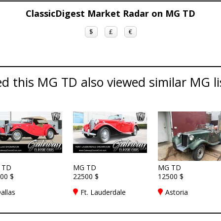
ClassicDigest Market Radar on MG TD
$
£
€
d this MG TD also viewed similar MG li
 TD
MG TD
MG TD
00 $
22500 $
12500 $
allas
Ft. Lauderdale
Astoria