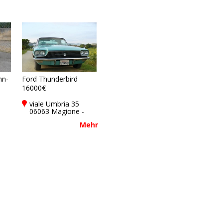
nn-
Ford Thunderbird
16000€
viale Umbria 35
06063 Magione -
Perugia - PG, Italy
Mehr
y