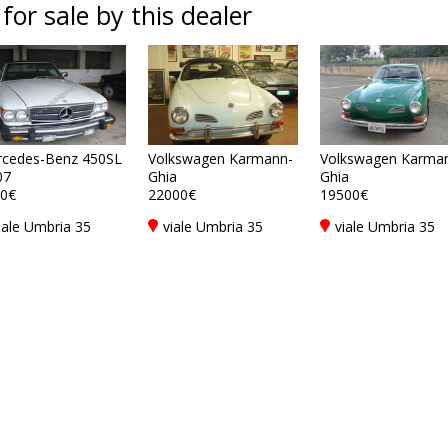
 for sale by this dealer
cedes-Benz 450SL
Volkswagen Karmann-
Volkswagen Karma
07
Ghia
Ghia
0€
22000€
19500€
iale Umbria 35
viale Umbria 35
viale Umbria 35
6063 Magione -
06063 Magione -
06063 Magione -
erugia - PG, Italy
Perugia - PG, Italy
Perugia - PG, Ital