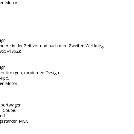
er-Motor.
ign.
ndere in der Zeit vor und nach dem Zweiten Weltkrieg.
1955–1962):
ign.
ienförmigen, modernen Design.
oupé.
er-Motor.
 Sportwagen.
GT-Coupé.
ert.
ngsstarken MGC.