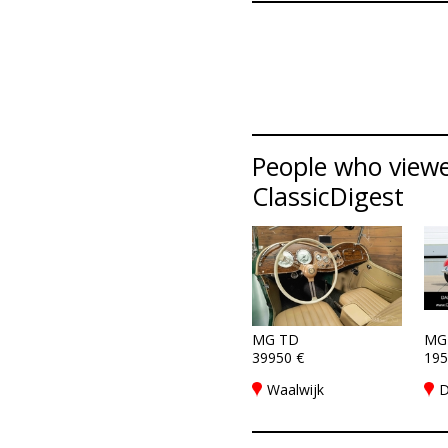
People who viewe
ClassicDigest
MG TD
MG
39950 €
195
Waalwijk
D