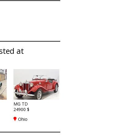
sted at
MG TD
24900 $
Ohio