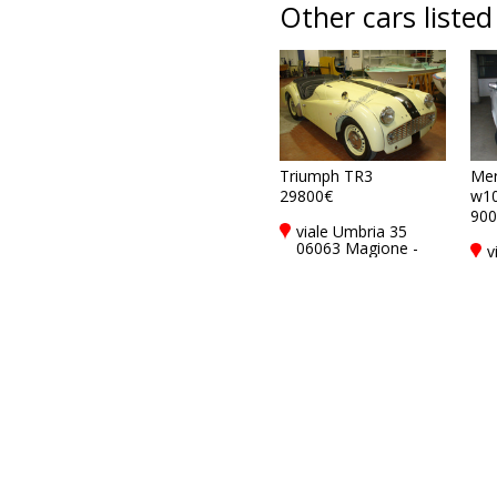
Other cars listed
Triumph TR3
Mer
29800€
w1
900
viale Umbria 35
06063 Magione -
v
Perugia - PG, Italy
0
P