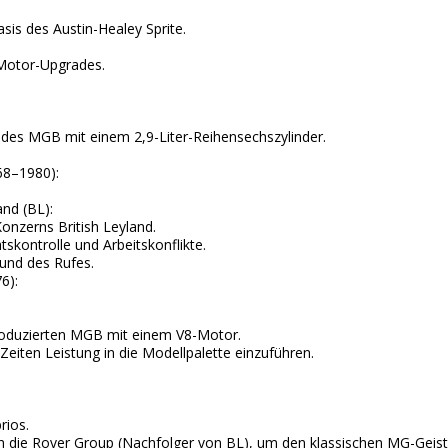
is des Austin-Healey Sprite.
 Motor-Upgrades.
n des MGB mit einem 2,9-Liter-Reihensechszylinder.
68–1980):
nd (BL):
nzerns British Leyland.
tskontrolle und Arbeitskonflikte.
und des Rufes.
6):
produzierten MGB mit einem V8-Motor.
eiten Leistung in die Modellpalette einzuführen.
rios.
 die Rover Group (Nachfolger von BL), um den klassischen MG-Geist