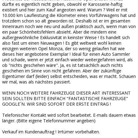
dürfte es eigentlich nicht geben, obwohl er Karosserie-haftig
existiert und hier zum Kauf angeoten wird. Warum ? Weil er mit
10.000 km Laufleistung die Kilometer eines Vorführwagens hat und
trotzdem schon so alt geworden ist. Deshalb ist er im gesamten
Innenraum noch wie neu und außen praktisch auch, wenn man von
ein paar Schönheitsfehlern absieht. Aber die mindern eine
außergewöhnliche Exklusivität in keinster Weise ! Es handelt sich
also fast um einen Neuwagen ! Es gibt weltweit wohl keinen
einzigen weiteren Opel Monza, der so wenig gelaufen hat wie
dieses hier angebotene Exemplar ! Ideal für einen Auto Sammler
und schade, wenn er jetzt einfach wieder weitergefahren wird, als
ob "nichts geschehen wäre". Ja, es ist tatsächlich auch nichts
geschehen im Sinne von nicht gefahren. Aber der zukünftige
Eigentümer darf (leider) selbst entscheiden, was er macht. Schauen
wir mal, was als nächstes passiert.
WENN NOCH WEITERE FAHRZEUGE DIESER ART INTERESSANT
SEIN SOLLTEN BITTE EINFACH "FANTASTISCHE FAHRZEUGE"
GOOGLE´N. WIR SIND SOFORT DER ERSTE EINTRAG !
Telefonischer Kontakt wird sofort bearbeitet. E-mails dauern etwas
länger. (Bitte eigene Telefonnummer angeben)
Verkauf im Kundenauftrag ! Irrtümer vorbehalten.