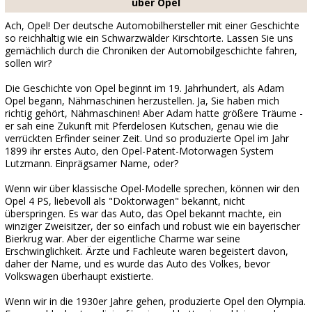
über Opel
Ach, Opel! Der deutsche Automobilhersteller mit einer Geschichte
so reichhaltig wie ein Schwarzwälder Kirschtorte. Lassen Sie uns
gemächlich durch die Chroniken der Automobilgeschichte fahren,
sollen wir?
Die Geschichte von Opel beginnt im 19. Jahrhundert, als Adam
Opel begann, Nähmaschinen herzustellen. Ja, Sie haben mich
richtig gehört, Nähmaschinen! Aber Adam hatte größere Träume -
er sah eine Zukunft mit Pferdelosen Kutschen, genau wie die
verrückten Erfinder seiner Zeit. Und so produzierte Opel im Jahr
1899 ihr erstes Auto, den Opel-Patent-Motorwagen System
Lutzmann. Einprägsamer Name, oder?
Wenn wir über klassische Opel-Modelle sprechen, können wir den
Opel 4 PS, liebevoll als "Doktorwagen" bekannt, nicht
überspringen. Es war das Auto, das Opel bekannt machte, ein
winziger Zweisitzer, der so einfach und robust wie ein bayerischer
Bierkrug war. Aber der eigentliche Charme war seine
Erschwinglichkeit. Ärzte und Fachleute waren begeistert davon,
daher der Name, und es wurde das Auto des Volkes, bevor
Volkswagen überhaupt existierte.
Wenn wir in die 1930er Jahre gehen, produzierte Opel den Olympia.