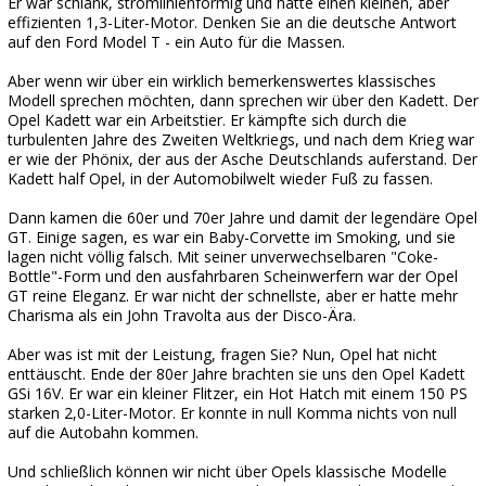
Er war schlank, stromlinienförmig und hatte einen kleinen, aber
effizienten 1,3-Liter-Motor. Denken Sie an die deutsche Antwort
auf den Ford Model T - ein Auto für die Massen.
Aber wenn wir über ein wirklich bemerkenswertes klassisches
Modell sprechen möchten, dann sprechen wir über den Kadett. Der
Opel Kadett war ein Arbeitstier. Er kämpfte sich durch die
turbulenten Jahre des Zweiten Weltkriegs, und nach dem Krieg war
er wie der Phönix, der aus der Asche Deutschlands auferstand. Der
Kadett half Opel, in der Automobilwelt wieder Fuß zu fassen.
Dann kamen die 60er und 70er Jahre und damit der legendäre Opel
GT. Einige sagen, es war ein Baby-Corvette im Smoking, und sie
lagen nicht völlig falsch. Mit seiner unverwechselbaren "Coke-
Bottle"-Form und den ausfahrbaren Scheinwerfern war der Opel
GT reine Eleganz. Er war nicht der schnellste, aber er hatte mehr
Charisma als ein John Travolta aus der Disco-Ära.
Aber was ist mit der Leistung, fragen Sie? Nun, Opel hat nicht
enttäuscht. Ende der 80er Jahre brachten sie uns den Opel Kadett
GSi 16V. Er war ein kleiner Flitzer, ein Hot Hatch mit einem 150 PS
starken 2,0-Liter-Motor. Er konnte in null Komma nichts von null
auf die Autobahn kommen.
Und schließlich können wir nicht über Opels klassische Modelle