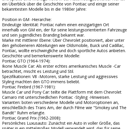
ein Überblick über die Geschichte von Pontiac und einige seiner
bekanntesten Modelle bis in die 1980er Jahre:
Position in GM -Hierarchie:
Eindeutige Identität: Pontiac nahm einen einzigartigen Ort
innerhalb von GM ein, der für seine leistungsorientierten Fahrzeuge
und sein jugendliches Branding bekannt war.
Marke mit mittlerer Ebene: Über Chevrolet positioniert, aber unter
den gehobeneren Abteilungen wie Oldsmobile, Buick und Cadillac,
Pontiac, wollte erschwingliche und doch sportliche Autos anbieten.
Geschichte und bemerkenswerte Modelle:
Pontiac GTO (1964-1974):
Ikone Muscle Car: Als erster echtes amerikanisches Muscle -Car
betrachtet, mischt es Leistung und Stil.
Spezifikationen: V8 -Motoren, starke Leistung und aggressives
Styling machten den GTO immens beliebt.
Pontiac Firebird (1967-1981):
Muscle Car und Pony Car: teilte die Plattform mit dem Chevrolet
Camaro mit unterschiedlichen Pontiac -Styling -Hinweisen.
Varianten: boten verschiedene Modelle und Motoroptionen an,
einschließlich des Trans Am, der durch Filme wie "Smokey und The
Bandit" Ruhm erlangte.
Pontiac Grand Prix (1962-2008):
Persönliches Luxusauto: Zunächst ein Auto in voller Größe, das
später in ein mittelgroßes Modell verwandelt wird, das für seine