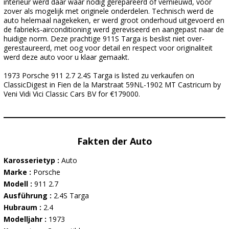
interieur werd daar waar nodig gerepareerd of vernieuwd, voor
zover als mogelijk met originele onderdelen. Technisch werd de
auto helemaal nagekeken, er werd groot onderhoud uitgevoerd en
de fabrieks-airconditioning werd gereviseerd en aangepast naar de
huidige norm. Deze prachtige 911S Targa is beslist niet over-
gerestaureerd, met oog voor detail en respect voor originaliteit
werd deze auto voor u klaar gemaakt.
1973 Porsche 911 2.7 2.4S Targa is listed zu verkaufen on
ClassicDigest in Fien de la Marstraat 59NL-1902 MT Castricum by
Veni Vidi Vici Classic Cars BV for €179000.
Fakten der Auto
Karosserietyp :
Auto
Marke :
Porsche
Modell :
911 2.7
Ausführung :
2.4S Targa
Hubraum :
2.4
Modelljahr :
1973