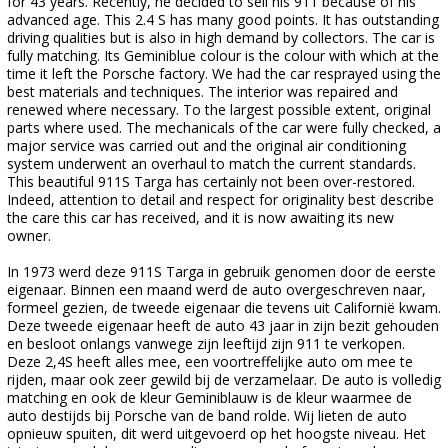
for 43 years. Recently, he decided to sell his 911 because of his
advanced age. This 2.4 S has many good points. It has outstanding
driving qualities but is also in high demand by collectors. The car is
fully matching. Its Geminiblue colour is the colour with which at the
time it left the Porsche factory. We had the car resprayed using the
best materials and techniques. The interior was repaired and
renewed where necessary. To the largest possible extent, original
parts where used. The mechanicals of the car were fully checked, a
major service was carried out and the original air conditioning
system underwent an overhaul to match the current standards.
This beautiful 911S Targa has certainly not been over-restored.
Indeed, attention to detail and respect for originality best describe
the care this car has received, and it is now awaiting its new
owner.
In 1973 werd deze 911S Targa in gebruik genomen door de eerste
eigenaar. Binnen een maand werd de auto overgeschreven naar,
formeel gezien, de tweede eigenaar die tevens uit Californië kwam.
Deze tweede eigenaar heeft de auto 43 jaar in zijn bezit gehouden
en besloot onlangs vanwege zijn leeftijd zijn 911 te verkopen.
Deze 2,4S heeft alles mee, een voortreffelijke auto om mee te
rijden, maar ook zeer gewild bij de verzamelaar. De auto is volledig
matching en ook de kleur Geminiblauw is de kleur waarmee de
auto destijds bij Porsche van de band rolde. Wij lieten de auto
opnieuw spuiten, dit werd uitgevoerd op het hoogste niveau. Het