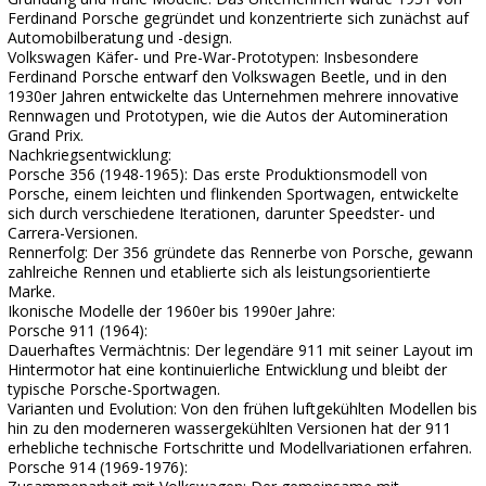
Ferdinand Porsche gegründet und konzentrierte sich zunächst auf
Automobilberatung und -design.
Volkswagen Käfer- und Pre-War-Prototypen: Insbesondere
Ferdinand Porsche entwarf den Volkswagen Beetle, und in den
1930er Jahren entwickelte das Unternehmen mehrere innovative
Rennwagen und Prototypen, wie die Autos der Automineration
Grand Prix.
Nachkriegsentwicklung:
Porsche 356 (1948-1965): Das erste Produktionsmodell von
Porsche, einem leichten und flinkenden Sportwagen, entwickelte
sich durch verschiedene Iterationen, darunter Speedster- und
Carrera-Versionen.
Rennerfolg: Der 356 gründete das Rennerbe von Porsche, gewann
zahlreiche Rennen und etablierte sich als leistungsorientierte
Marke.
Ikonische Modelle der 1960er bis 1990er Jahre:
Porsche 911 (1964):
Dauerhaftes Vermächtnis: Der legendäre 911 mit seiner Layout im
Hintermotor hat eine kontinuierliche Entwicklung und bleibt der
typische Porsche-Sportwagen.
Varianten und Evolution: Von den frühen luftgekühlten Modellen bis
hin zu den moderneren wassergekühlten Versionen hat der 911
erhebliche technische Fortschritte und Modellvariationen erfahren.
Porsche 914 (1969-1976):