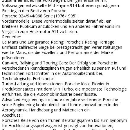
Zusammenarbeit mit Volkswagen: Der gemeinsame mit
Volkswagen entwickelte Mid-Engine 914 bot einen günstigeren
Einstieg in den Besitz von Porsche.
Porsche 924/944/968 Serie (1976-1995):
Vordermodelle: Diese Vordermodelle zielten darauf ab, ein
breiteres Publikum anzulocken und ein anderes Fahrerlebnis im
Vergleich zum Heckmotor 911 zu bieten.
Rennerbe:
Le Mans und Langurance Racing: Porsche's Racing Heritage
umfasst zahlreiche Siege bei prestigeträchtigen Veranstaltungen
wie Le Mans, die die Exzellenz und Performance der Marke
präsentieren.
Can-Am, Rallying und Touring Cars: Der Erfolg von Porsche in
verschiedenen Renndisziplinen trugen erheblich zu seinem Ruf und
technischen Fortschritten in der Automobiltechnik bei.
Technologische Fortschritte:
Turbo-Ladung und Innovationen: Porsche löste Pionier in
Produktionsautos mit dem 911 Turbo, die modernste Technologie
einführten, die die Automobilindustrie beeinflusste.
Advanced Engineering: Im Laufe der Jahre verfeinerte Porsche
seine Engineering kontinuierlich und führte Innovationen in der
Aerodynamik, Handhabung und Materialien ein.
Abschluss:
Porsches Reise von den frühen Beratungsjahren bis zum Synonym
für Hochleistungssportwagen ist geprägt von Innovationen,