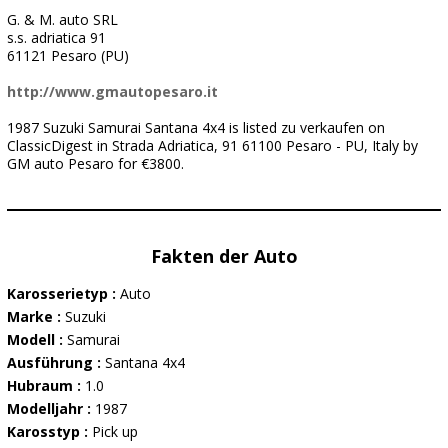
G. & M. auto SRL
s.s. adriatica 91
61121 Pesaro (PU)
http://www.gmautopesaro.it
1987 Suzuki Samurai Santana 4x4 is listed zu verkaufen on
ClassicDigest in Strada Adriatica, 91 61100 Pesaro - PU, Italy by
GM auto Pesaro for €3800.
Fakten der Auto
Karosserietyp :
Auto
Marke :
Suzuki
Modell :
Samurai
Ausführung :
Santana 4x4
Hubraum :
1.0
Modelljahr :
1987
Karosstyp :
Pick up