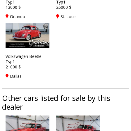
Typ1
Typ1
13000 $
26000 $
Orlando
St. Louis
Volkswagen Beetle
Typ1
21000 $
Dallas
Other cars listed for sale by this
dealer