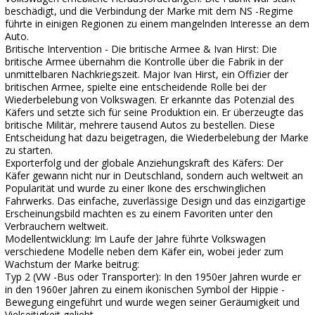
beschädigt, und die Verbindung der Marke mit dem NS -Regime
führte in einigen Regionen zu einem mangelnden Interesse an dem
Auto.
Britische Intervention - Die britische Armee & Ivan Hirst: Die
britische Armee übernahm die Kontrolle über die Fabrik in der
unmittelbaren Nachkriegszeit. Major Ivan Hirst, ein Offizier der
britischen Armee, spielte eine entscheidende Rolle bei der
Wiederbelebung von Volkswagen. Er erkannte das Potenzial des
Käfers und setzte sich für seine Produktion ein. Er überzeugte das
britische Militär, mehrere tausend Autos zu bestellen. Diese
Entscheidung hat dazu beigetragen, die Wiederbelebung der Marke
zu starten.
Exporterfolg und der globale Anziehungskraft des Käfers: Der
Käfer gewann nicht nur in Deutschland, sondern auch weltweit an
Popularität und wurde zu einer Ikone des erschwinglichen
Fahrwerks. Das einfache, zuverlässige Design und das einzigartige
Erscheinungsbild machten es zu einem Favoriten unter den
Verbrauchern weltweit.
Modellentwicklung: Im Laufe der Jahre führte Volkswagen
verschiedene Modelle neben dem Käfer ein, wobei jeder zum
Wachstum der Marke beitrug:
Typ 2 (VW -Bus oder Transporter): In den 1950er Jahren wurde er
in den 1960er Jahren zu einem ikonischen Symbol der Hippie -
Bewegung eingeführt und wurde wegen seiner Geräumigkeit und
Vielseitigkeit geliebt.