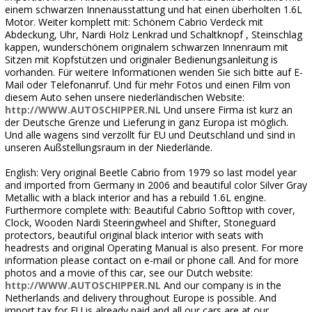
einem schwarzen Innenausstattung und hat einen überholten 1.6L
Motor. Weiter komplett mit: Schönem Cabrio Verdeck mit
Abdeckung, Uhr, Nardi Holz Lenkrad und Schaltknopf , Steinschlag
kappen, wunderschönem originalem schwarzen Innenraum mit
Sitzen mit Kopfstützen und originaler Bedienungsanleitung is
vorhanden. Für weitere Informationen wenden Sie sich bitte auf E-
Mail oder Telefonanruf. Und für mehr Fotos und einen Film von
diesem Auto sehen unsere niederländischen Website:
http://WWW.AUTOSCHIPPER.NL
Und unsere Firma ist kurz an
der Deutsche Grenze und Lieferung in ganz Europa ist möglich.
Und alle wagens sind verzollt für EU und Deutschland und sind in
unseren Außstellungsraum in der Niederlände.
English: Very original Beetle Cabrio from 1979 so last model year
and imported from Germany in 2006 and beautiful color Silver Gray
Metallic with a black interior and has a rebuild 1.6L engine.
Furthermore complete with: Beautiful Cabrio Softtop with cover,
Clock, Wooden Nardi Steeringwheel and Shifter, Stoneguard
protectors, beautiful original black interior with seats with
headrests and original Operating Manual is also present. For more
information please contact on e-mail or phone call. And for more
photos and a movie of this car, see our Dutch website:
http://WWW.AUTOSCHIPPER.NL
And our company is in the
Netherlands and delivery throughout Europe is possible. And
import tax for EU is already paid and all our cars are at our