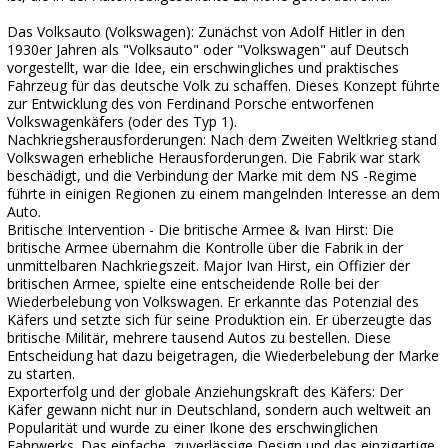
Das Volksauto (Volkswagen): Zunächst von Adolf Hitler in den
1930er Jahren als "Volksauto" oder "Volkswagen" auf Deutsch
vorgestellt, war die Idee, ein erschwingliches und praktisches
Fahrzeug für das deutsche Volk zu schaffen. Dieses Konzept führte
zur Entwicklung des von Ferdinand Porsche entworfenen
Volkswagenkäfers (oder des Typ 1).
Nachkriegsherausforderungen: Nach dem Zweiten Weltkrieg stand
Volkswagen erhebliche Herausforderungen. Die Fabrik war stark
beschädigt, und die Verbindung der Marke mit dem NS -Regime
führte in einigen Regionen zu einem mangelnden Interesse an dem
Auto.
Britische Intervention - Die britische Armee & Ivan Hirst: Die
britische Armee übernahm die Kontrolle über die Fabrik in der
unmittelbaren Nachkriegszeit. Major Ivan Hirst, ein Offizier der
britischen Armee, spielte eine entscheidende Rolle bei der
Wiederbelebung von Volkswagen. Er erkannte das Potenzial des
Käfers und setzte sich für seine Produktion ein. Er überzeugte das
britische Militär, mehrere tausend Autos zu bestellen. Diese
Entscheidung hat dazu beigetragen, die Wiederbelebung der Marke
zu starten.
Exporterfolg und der globale Anziehungskraft des Käfers: Der
Käfer gewann nicht nur in Deutschland, sondern auch weltweit an
Popularität und wurde zu einer Ikone des erschwinglichen
Fahrwerks. Das einfache, zuverlässige Design und das einzigartige