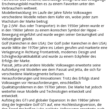
Erscheinungsbild machten es zu einem Favoriten unter den
Verbrauchern weltweit.
Modellentwicklung: Im Laufe der Jahre führte Volkswagen
verschiedene Modelle neben dem Käfer ein, wobei jeder zum
Wachstum der Marke beitrug:
Typ 2 (VW -Bus oder Transporter): In den 1950er Jahren wurde er
in den 1960er Jahren zu einem ikonischen Symbol der Hippie -
Bewegung eingeführt und wurde wegen seiner Geräumigkeit und
Vielseitigkeit geliebt.
Golf (Kaninchen in den USA): Der Golf (oder Kaninchen in den USA)
wurde Mitte der 1970er Jahre ins Leben gerufen und markierte eine
Verlagerung in Richtung Frontantrieb, modernes Design und
Schrägheckpraktikabilität und wurde zu einem Eckpfeiler des
Erfolgs der Marke.
Passat, Jetta und andere Modelle: Volkswagen erweiterte seine
Aufstellung mit Modellen wie dem Passat und Jetta, die sich für
verschiedene Marktsegmente befassen.
Herausforderungen und Innovationen: Trotz des Erfolgs stand
Volkswagen vor Herausforderungen, einschließlich
Qualitätsproblemen in den 1970er Jahren. Die Marke hat jedoch
weiterhin neue Modelle und Technologien entwickelt und
entwickelt.
Aufstieg des GTI und globaler Expansion: In den 1980er Jahren
stieg der legendäre Golf GTI auf, eine Hochleistungsversion, die
den Trend der heißen Luke auslöste. Volkswagen erweiterte auch