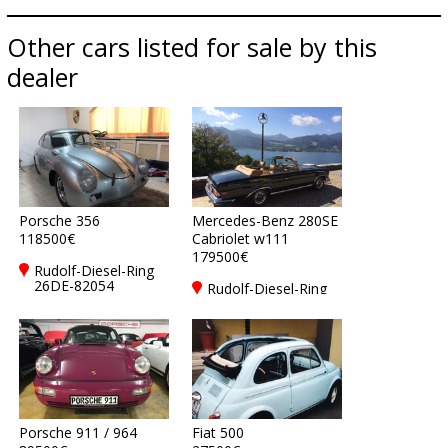
Other cars listed for sale by this
dealer
Porsche 356
Mercedes-Benz 280SE
118500€
Cabriolet w111
179500€
Rudolf-Diesel-Ring
26DE-82054
Rudolf-Diesel-Ring
Sauerlach bei
26DE-82054
München
Sauerlach bei
München
Porsche 911 / 964
Fiat 500