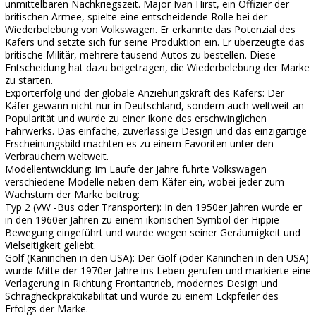
unmittelbaren Nachkriegszeit. Major Ivan Hirst, ein Offizier der
britischen Armee, spielte eine entscheidende Rolle bei der
Wiederbelebung von Volkswagen. Er erkannte das Potenzial des
Käfers und setzte sich für seine Produktion ein. Er überzeugte das
britische Militär, mehrere tausend Autos zu bestellen. Diese
Entscheidung hat dazu beigetragen, die Wiederbelebung der Marke
zu starten.
Exporterfolg und der globale Anziehungskraft des Käfers: Der
Käfer gewann nicht nur in Deutschland, sondern auch weltweit an
Popularität und wurde zu einer Ikone des erschwinglichen
Fahrwerks. Das einfache, zuverlässige Design und das einzigartige
Erscheinungsbild machten es zu einem Favoriten unter den
Verbrauchern weltweit.
Modellentwicklung: Im Laufe der Jahre führte Volkswagen
verschiedene Modelle neben dem Käfer ein, wobei jeder zum
Wachstum der Marke beitrug:
Typ 2 (VW -Bus oder Transporter): In den 1950er Jahren wurde er
in den 1960er Jahren zu einem ikonischen Symbol der Hippie -
Bewegung eingeführt und wurde wegen seiner Geräumigkeit und
Vielseitigkeit geliebt.
Golf (Kaninchen in den USA): Der Golf (oder Kaninchen in den USA)
wurde Mitte der 1970er Jahre ins Leben gerufen und markierte eine
Verlagerung in Richtung Frontantrieb, modernes Design und
Schrägheckpraktikabilität und wurde zu einem Eckpfeiler des
Erfolgs der Marke.