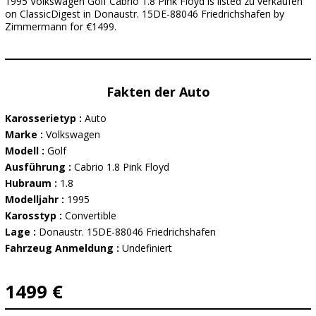
1995 Volkswagen Golf Cabrio 1.8 Pink Floyd is listed zu verkaufen
on ClassicDigest in Donaustr. 15DE-88046 Friedrichshafen by
Zimmermann for €1499.
Fakten der Auto
Karosserietyp :
Auto
Marke :
Volkswagen
Modell :
Golf
Ausführung :
Cabrio 1.8 Pink Floyd
Hubraum :
1.8
Modelljahr :
1995
Karosstyp :
Convertible
Lage :
Donaustr. 15DE-88046 Friedrichshafen
Fahrzeug Anmeldung :
Undefiniert
1499 €