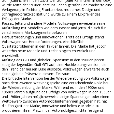
Golf (Kaninchen in den USA): Der Golf (oder Kaninchen in den USA)
wurde Mitte der 1970er Jahre ins Leben gerufen und markierte eine
Verlagerung in Richtung Frontantrieb, modernes Design und
Schrägheckpraktikabilität und wurde zu einem Eckpfeiler des
Erfolgs der Marke.
Passat, Jetta und andere Modelle: Volkswagen erweiterte seine
Aufstellung mit Modellen wie dem Passat und Jetta, die sich für
verschiedene Marktsegmente befassen.
Herausforderungen und Innovationen: Trotz des Erfolgs stand
Volkswagen vor Herausforderungen, einschließlich
Qualitätsproblemen in den 1970er Jahren. Die Marke hat jedoch
weiterhin neue Modelle und Technologien entwickelt und
entwickelt.
Aufstieg des GTI und globaler Expansion: In den 1980er Jahren
stieg der legendäre Golf GTI auf, eine Hochleistungsversion, die
den Trend der heißen Luke auslöste. Volkswagen erweiterte auch
seine globale Präsenz in diesem Zeitraum.
Die britische Intervention bei der Wiederbelebung von Volkswagen
nach dem Zweiten Weltkrieg spielte eine entscheidende Rolle bei
der Wiederbelebung der Marke. Während es in den 1950er und
1960er Jahren aufgrund des Erfolgs von Volkswagen in den 1950er
und 1960er Jahren möglicherweise einige Spannungen oder einen
Wettbewerb zwischen Automobilunternehmen gegeben hat, hat
die Fähigkeit der Marke, innovative und beliebte Modelle zu
produzieren, ihren Platz in der Automobilgeschichte festigend.