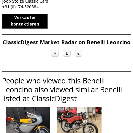
Joop Stolze Classic Cars
+31 (0)174-520884
Verkäufer
kontaktieren
ClassicDigest Market Radar on Benelli Leoncino
$
£
€
People who viewed this Benelli
Leoncino also viewed similar Benelli
listed at ClassicDigest