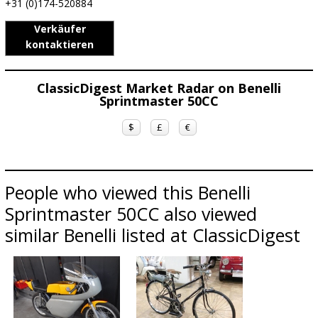
+31 (0)174-520884
Verkäufer
kontaktieren
ClassicDigest Market Radar on Benelli
Sprintmaster 50CC
$
£
€
People who viewed this Benelli
Sprintmaster 50CC also viewed
similar Benelli listed at ClassicDigest