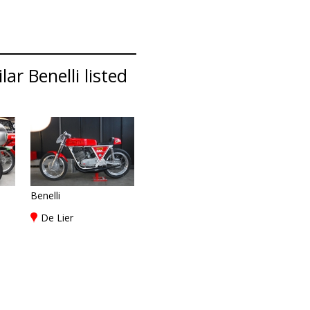
ar Benelli listed
Benelli
De Lier