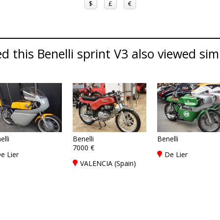
$
£
€
 this Benelli sprint V3 also viewed simil
elli
Benelli
Benelli
7000 €
e Lier
De Lier
VALENCIA (Spain)