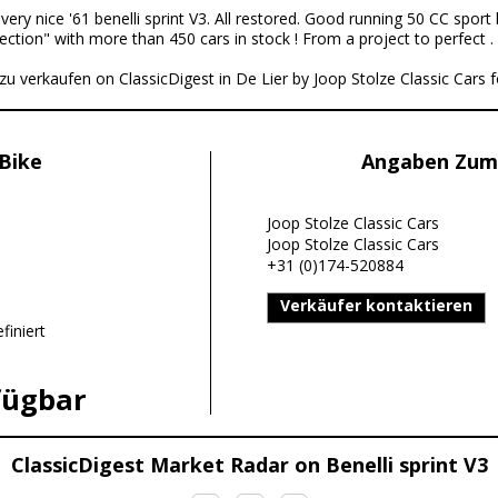
:
very nice '61 benelli sprint V3. All restored. Good running 50 CC sport
lection" with more than 450 cars in stock ! From a project to perfect .
d zu verkaufen on ClassicDigest in De Lier by Joop Stolze Classic Cars f
Bike
Angaben Zum
Joop Stolze Classic Cars
Joop Stolze Classic Cars
+31 (0)174-520884
Verkäufer kontaktieren
finiert
fügbar
ClassicDigest Market Radar on Benelli sprint V3