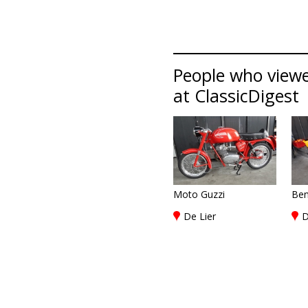
People who viewed
at ClassicDigest
Moto Guzzi
Ben
De Lier
D