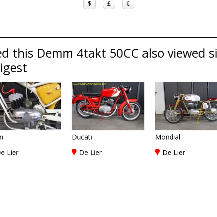
$
£
€
ed this Demm 4takt 50CC also viewed 
Digest
m
Ducati
Mondial
e Lier
De Lier
De Lier