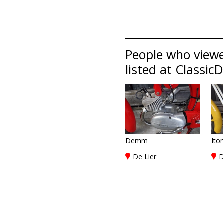
People who view
listed at Classic
Demm
Ito
De Lier
D