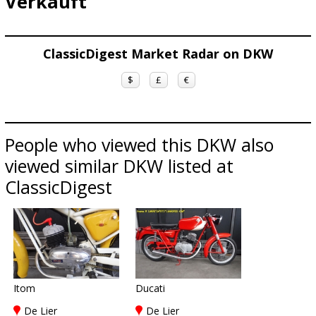
Verkauft
ClassicDigest Market Radar on DKW
$
£
€
People who viewed this DKW also
viewed similar DKW listed at
ClassicDigest
Itom
Ducati
De Lier
De Lier