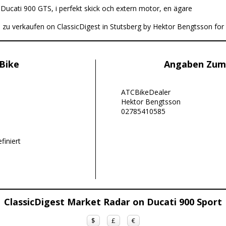
:
Ducati 900 GTS, i perfekt skick och extern motor, en ägare
ed zu verkaufen on ClassicDigest in Stutsberg by Hektor Bengtsson fo
Bike
Angaben Zum
ATCBikeDealer
Hektor Bengtsson
02785410585
finiert
ClassicDigest Market Radar on Ducati 900 Sport
$
£
€