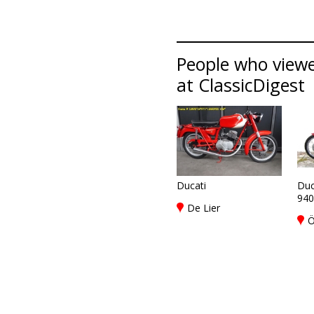
People who viewed
at ClassicDigest
Ducati
Duc
940
De Lier
Ö