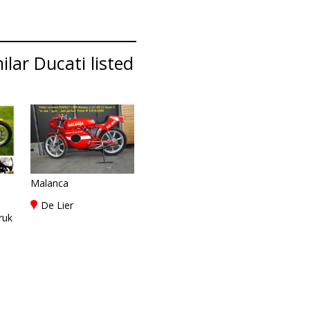
lar Ducati listed
Malanca
De Lier
ruk