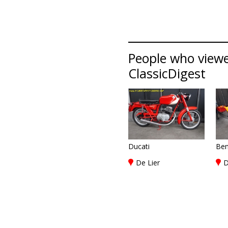
People who viewed
ClassicDigest
Ducati
Ben
De Lier
D