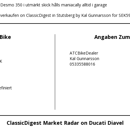
:
Desmo 350 i utmärkt skick hålls maniacally alltid i garage
u verkaufen on ClassicDigest in Stutsberg by Kal Gunnarsson for SEK5
Bike
Angaben Zum
ATCBikeDealer
Kal Gunnarsson
K
05335588016
finiert
ClassicDigest Market Radar on Ducati Diavel