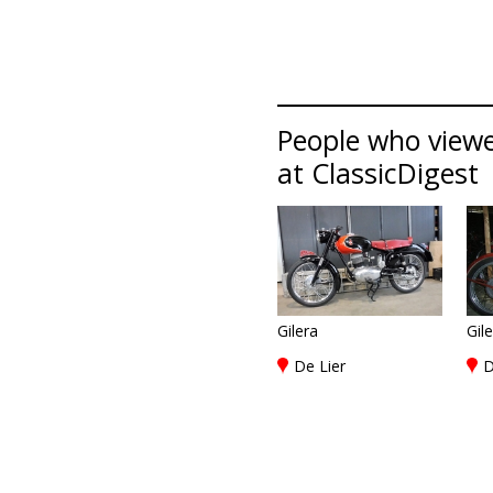
People who viewed
at ClassicDigest
Gilera
Gil
De Lier
D