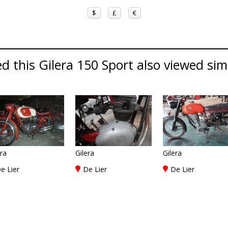
$
£
€
 this Gilera 150 Sport also viewed simil
era
Gilera
Gilera
e Lier
De Lier
De Lier