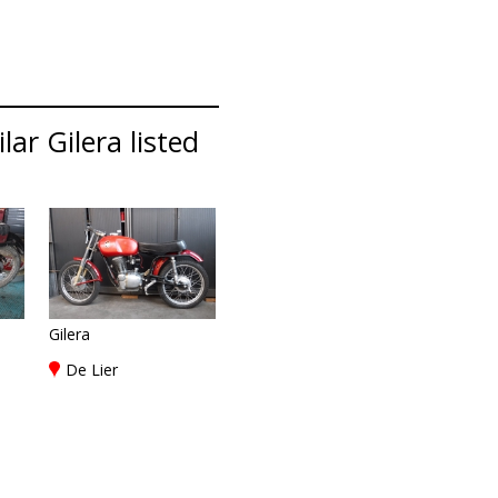
ar Gilera listed
Gilera
De Lier