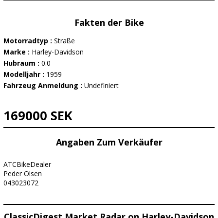
Fakten der Bike
Motorradtyp :
Straße
Marke :
Harley-Davidson
Hubraum :
0.0
Modelljahr :
1959
Fahrzeug Anmeldung :
Undefiniert
169000 SEK
Angaben Zum Verkäufer
ATCBikeDealer
Peder Olsen
043023072
ClassicDigest Market Radar on Harley-Davidson