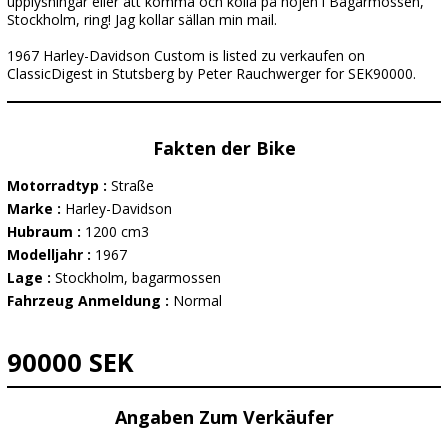
upplysningar eller att komma och kolla på hojen i Bagarmossen,
Stockholm, ring! Jag kollar sällan min mail.
1967 Harley-Davidson Custom is listed zu verkaufen on
ClassicDigest in Stutsberg by Peter Rauchwerger for SEK90000.
Fakten der Bike
Motorradtyp :
Straße
Marke :
Harley-Davidson
Hubraum :
1200 cm3
Modelljahr :
1967
Lage :
Stockholm, bagarmossen
Fahrzeug Anmeldung :
Normal
90000 SEK
Angaben Zum Verkäufer