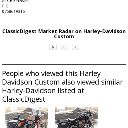
ATCBikeDealer
P G
0768619316
ClassicDigest Market Radar on Harley-Davidson
Custom
$
£
€
People who viewed this Harley-
Davidson Custom also viewed similar
Harley-Davidson listed at
ClassicDigest