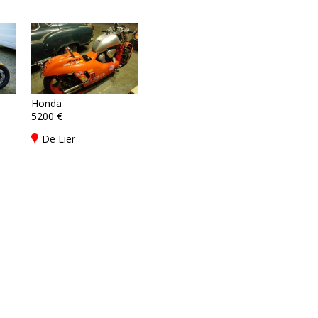
Honda
5200 €
De Lier