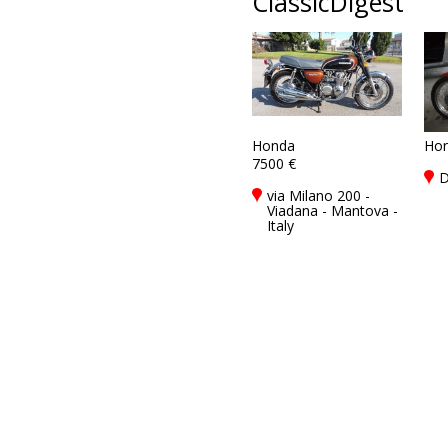
ClassicDigest
Honda
Ho
7500 €
D
via Milano 200 -
Viadana - Mantova -
Italy