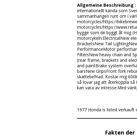
Allgemeine Beschreibung 
internationellt kända som Sve
sammanhangen runt om i värl
motorcycles/https://bikebrew
motorcycles/https://www.retu
bygge som de byggt åt mig (Ho
motorcykeln:ElectricalNew el
BracketsNew Tail LightingNew
PerformanceMotor performance 
FiltersNew heavy chain and Sp
(rear frame, brackets and el
and paintBrake system overha
barsNew GripsFront fork rebu
skattebefriad. Kostar mig 600kr
så lovar jag att återkoppla så
kan vara av intresse.Med vänli
1977 Honda is listed verkauft
Fakten der 