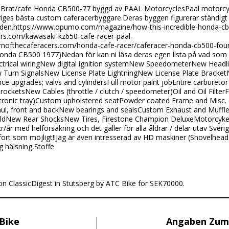
:
Brat/cafe Honda CB500-77 byggd av PAAL MotorcyclesPaal motorcycl
riges bästa custom caferacerbyggare.Deras byggen figurerar ständigt
den.https://www.opumo.com/magazine/how-this-incredible-honda-cb
ers.com/kawasaki-kz650-cafe-racer-paal-
rnofthecaferacers.com/honda-cafe-racer/caferacer-honda-cb500-four/
nda CB500 1977)Nedan för kan ni läsa deras egen lista på vad som ä
ectrical wiringNew digital ignition systemNew SpeedometerNew Headl
 Turn SignalsNew License Plate LightningNew License Plate Bracke
upgrades; valvs and cylindersFull motor paint jobEntire carburetor
rocketsNew Cables (throttle / clutch / speedometer)Oil and Oil Filt
ectronic tray)Custom upholstered seatPowder coated Frame and Mi
ul, front and backNew bearings and sealsCustom Exhaust and Muffle
ildNew Rear ShocksNew Tires, Firestone Champion DeluxeMotorcykel
/år med helförsäkring och det gäller för alla åldrar / delar utav Sveri
 fort som möjligt!!Jag är även intresserad av HD maskiner (Shovelhead
g hälsning,Stoffe
 on ClassicDigest in Stutsberg by ATC Bike for SEK70000.
Bike
Angaben Zum