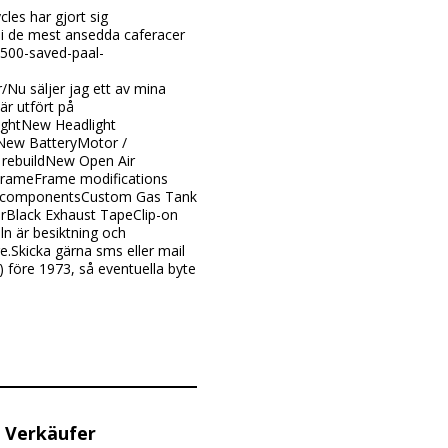
es har gjort sig
 i de mest ansedda caferacer
500-saved-paal-
Nu säljer jag ett av mina
r utfört på
ightNew Headlight
tNew BatteryMotor /
 rebuildNew Open Air
erFrameFrame modifications
sc. componentsCustom Gas Tank
rBlack Exhaust TapeClip-on
n är besiktning och
ge.Skicka gärna sms eller mail
) före 1973, så eventuella byte
 Verkäufer