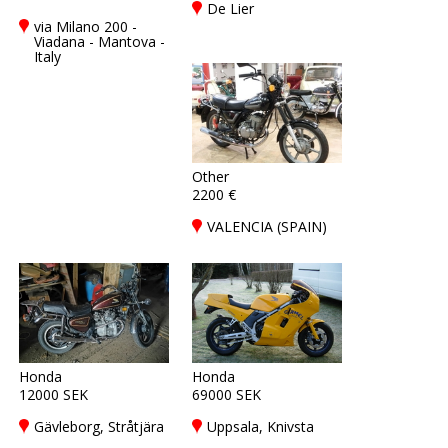
De Lier
via Milano 200 -
Viadana - Mantova -
Italy
Other
2200 €
VALENCIA (SPAIN)
Honda
Honda
12000 SEK
69000 SEK
Gävleborg, Stråtjära
Uppsala, Knivsta