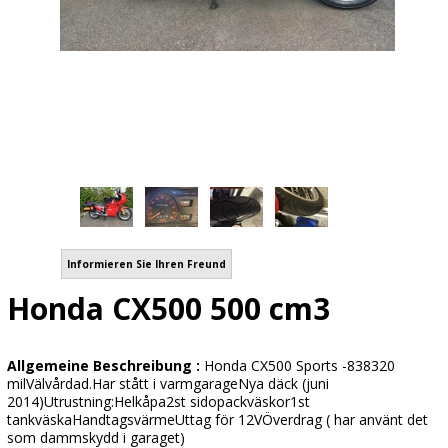
Informieren Sie Ihren Freund
Honda CX500 500 cm3
Allgemeine Beschreibung :
Honda CX500 Sports -838320
milVälvårdad.Har stått i varmgarageNya däck (juni
2014)Utrustning:Helkåpa2st sidopackväskor1st
tankväskaHandtagsvärmeUttag för 12VÖverdrag ( har använt det
som dammskydd i garaget)