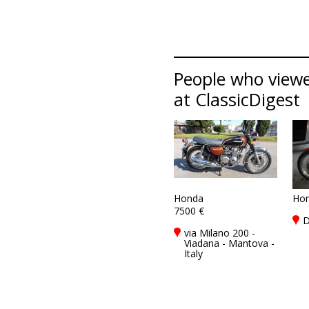
People who viewe
at ClassicDigest
Honda
Ho
7500 €
D
via Milano 200 -
Viadana - Mantova -
Italy