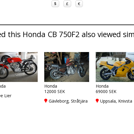
$
£
€
d this Honda CB 750F2 also viewed simi
nda
Honda
Honda
12000 SEK
69000 SEK
e Lier
Gävleborg, Stråtjära
Uppsala, Knivsta