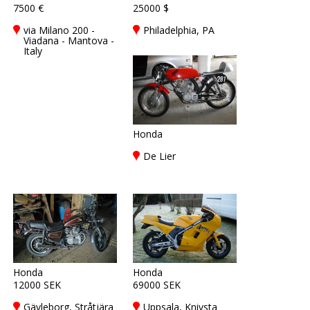
7500 €
25000 $
via Milano 200 -
Philadelphia, PA
Viadana - Mantova -
Italy
Honda
De Lier
Honda
Honda
12000 SEK
69000 SEK
Gävleborg, Stråtjära
Uppsala, Knivsta