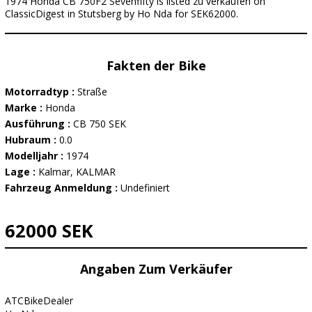
1974 Honda CB 750F2 Sevenfifty is listed zu verkaufen on
ClassicDigest in Stutsberg by Ho Nda for SEK62000.
Fakten der Bike
Motorradtyp :
Straße
Marke :
Honda
Ausführung :
CB 750 SEK
Hubraum :
0.0
Modelljahr :
1974
Lage :
Kalmar, KALMAR
Fahrzeug Anmeldung :
Undefiniert
62000 SEK
Angaben Zum Verkäufer
ATCBikeDealer