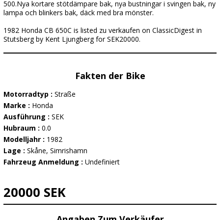
500.Nya kortare stötdämpare bak, nya bustningar i svingen bak, ny
lampa och blinkers bak, däck med bra mönster.
1982 Honda CB 650C is listed zu verkaufen on ClassicDigest in
Stutsberg by Kent Ljungberg for SEK20000.
Fakten der Bike
Motorradtyp :
Straße
Marke :
Honda
Ausführung :
SEK
Hubraum :
0.0
Modelljahr :
1982
Lage :
Skåne, Simrishamn
Fahrzeug Anmeldung :
Undefiniert
20000 SEK
Angaben Zum Verkäufer