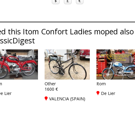
$
£
€
d this Itom Confort Ladies moped also 
assicDigest
m
Other
Itom
1600 €
e Lier
De Lier
VALENCIA (SPAIN)