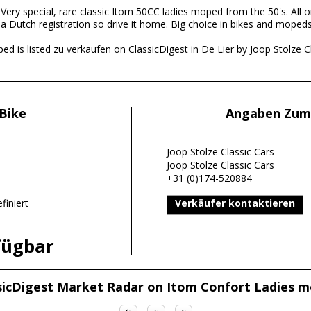
:
Very special, rare classic Itom 50CC ladies moped from the 50's. All orig
a Dutch registration so drive it home. Big choice in bikes and mopeds i
 is listed zu verkaufen on ClassicDigest in De Lier by Joop Stolze Cla
Bike
Angaben Zum
Joop Stolze Classic Cars
Joop Stolze Classic Cars
+31 (0)174-520884
finiert
Verkäufer kontaktieren
fügbar
sicDigest Market Radar on Itom Confort Ladies 