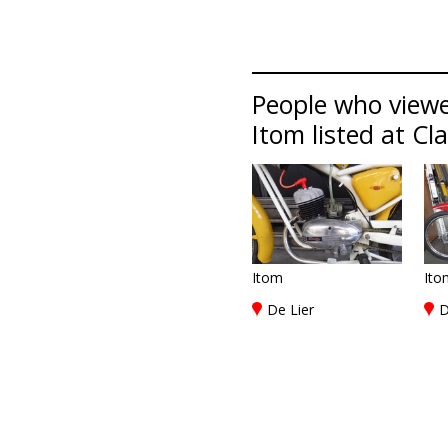
People who viewe
Itom listed at Cl
Itom
Ito
De Lier
D