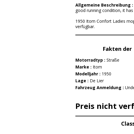
Allgemeine Beschreibung 
good running condition, it has 
1950 Itom Confort Ladies moped
verfügbar.
Fakten der 
Motorradtyp :
Straße
Marke :
Itom
Modelljahr :
1950
Lage :
De Lier
Fahrzeug Anmeldung :
Unde
Preis nicht ver
Clas