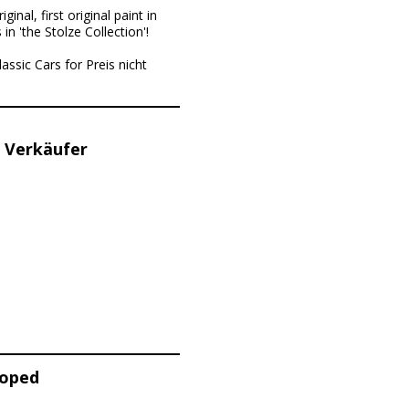
inal, first original paint in
n 'the Stolze Collection'!
ssic Cars for Preis nicht
 Verkäufer
moped