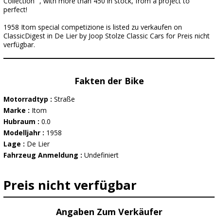
Collection" , with more than 450 in stock, from a project to
perfect!
1958 Itom special competizione is listed zu verkaufen on
ClassicDigest in De Lier by Joop Stolze Classic Cars for Preis nicht
verfügbar.
Fakten der Bike
Motorradtyp :
Straße
Marke :
Itom
Hubraum :
0.0
Modelljahr :
1958
Lage :
De Lier
Fahrzeug Anmeldung :
Undefiniert
Preis nicht verfügbar
Angaben Zum Verkäufer