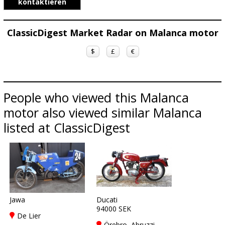
kontaktieren
ClassicDigest Market Radar on Malanca motor
$
£
€
People who viewed this Malanca
motor also viewed similar Malanca
listed at ClassicDigest
Jawa
Ducati
94000 SEK
De Lier
Örebro, Abruzzi