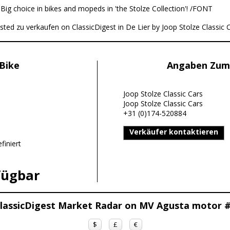
:
Big choice in bikes and mopeds in 'the Stolze Collection'! /FONT
ted zu verkaufen on ClassicDigest in De Lier by Joop Stolze Classic Ca
Bike
Angaben Zum
Joop Stolze Classic Cars
Joop Stolze Classic Cars
+31 (0)174-520884
Verkäufer kontaktieren
finiert
fügbar
lassicDigest Market Radar on MV Agusta motor 
$
£
€