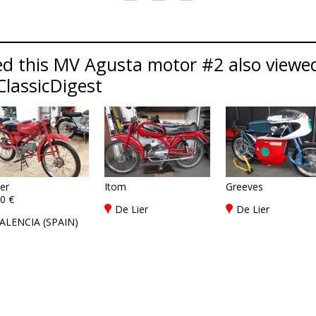
d this MV Agusta motor #2 also viewed
ClassicDigest
er
Itom
Greeves
0 €
De Lier
De Lier
ALENCIA (SPAIN)