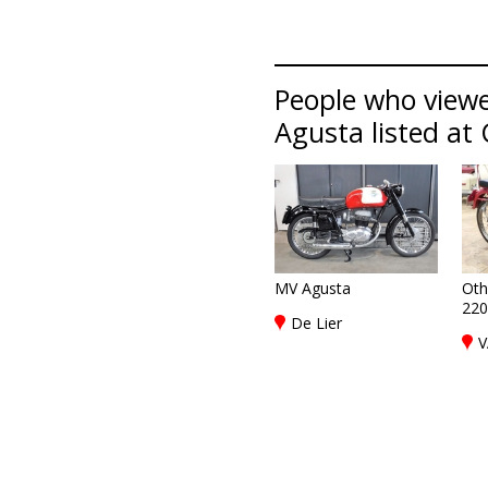
People who viewe
Agusta listed at 
MV Agusta
Oth
220
De Lier
V