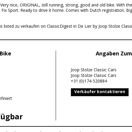
:
Very nice, ORIGINAL, still running, strong, good and old bike. With the 
a Fix Sport. Ready to drive it home. Comes with Dutch registration. B
s listed zu verkaufen on ClassicDigest in De Lier by Joop Stolze Classi
Bike
Angaben Zum
Joop Stolze Classic Cars
Joop Stolze Classic Cars
+31 (0)174-520884
Verkäufer kontaktieren
finiert
fügbar