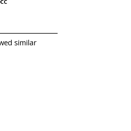
0CC
wed similar