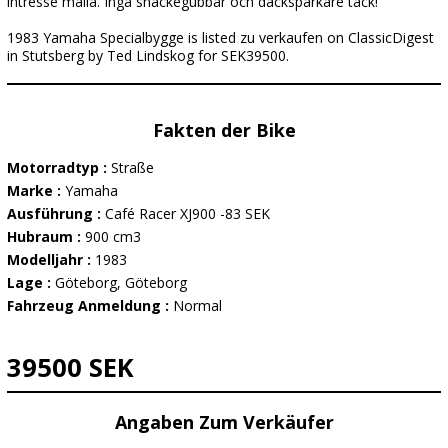
intresse maila. Inga snackegubbar och däcksparkare tack!
1983 Yamaha Specialbygge is listed zu verkaufen on ClassicDigest
in Stutsberg by Ted Lindskog for SEK39500.
Fakten der Bike
Motorradtyp :
Straße
Marke :
Yamaha
Ausführung :
Café Racer XJ900 -83 SEK
Hubraum :
900 cm3
Modelljahr :
1983
Lage :
Göteborg, Göteborg
Fahrzeug Anmeldung :
Normal
39500 SEK
Angaben Zum Verkäufer