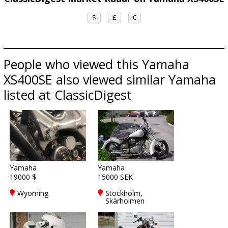
$
£
€
People who viewed this Yamaha
XS400SE also viewed similar Yamaha
listed at ClassicDigest
Yamaha
Yamaha
19000 $
15000 SEK
Wyoming
Stockholm,
Skärholmen