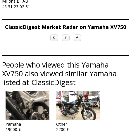
Millons Bil AB
46 31 23 02 31
ClassicDigest Market Radar on Yamaha XV750
$
£
€
People who viewed this Yamaha
XV750 also viewed similar Yamaha
listed at ClassicDigest
Yamaha
Other
19000 $
2200 €