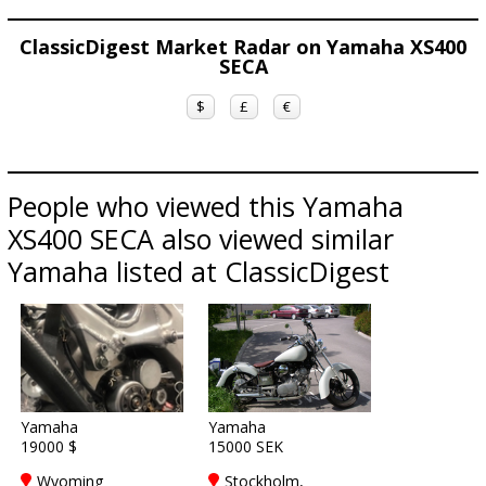
ClassicDigest Market Radar on Yamaha XS400
SECA
$
£
€
People who viewed this Yamaha
XS400 SECA also viewed similar
Yamaha listed at ClassicDigest
Yamaha
Yamaha
19000 $
15000 SEK
Wyoming
Stockholm,