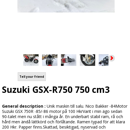
Tell your friend
Suzuki GSX-R750 750 cm3
General description :
Unik maskin till salu. Nico Bakker -84Motor
Suzuki GSX 750R -85/-86 motor på 100 HkrVarit i min ägo sedan
90-talet men nu stått i många år. En underbart stabil ram, rå och
hård men ändå lättkörd och förlåtande. Ramen typad för att klara
200 Hkr. Papper finns.Skattad, besiktigad, nyservad och