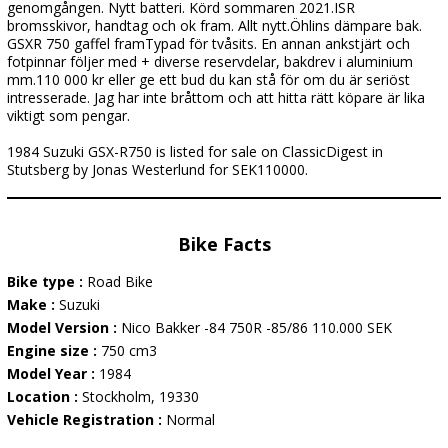
genomgången. Nytt batteri. Körd sommaren 2021.ISR
bromsskivor, handtag och ok fram. Allt nytt.Öhlins dämpare bak.
GSXR 750 gaffel framTypad för tvåsits. En annan ankstjärt och
fotpinnar följer med + diverse reservdelar, bakdrev i aluminium
mm.110 000 kr eller ge ett bud du kan stå för om du är seriöst
intresserade. Jag har inte bråttom och att hitta rätt köpare är lika
viktigt som pengar.
1984 Suzuki GSX-R750 is listed for sale on ClassicDigest in
Stutsberg by Jonas Westerlund for SEK110000.
Bike Facts
Bike type :
Road Bike
Make :
Suzuki
Model Version :
Nico Bakker -84 750R -85/86 110.000 SEK
Engine size :
750 cm3
Model Year :
1984
Location :
Stockholm, 19330
Vehicle Registration :
Normal