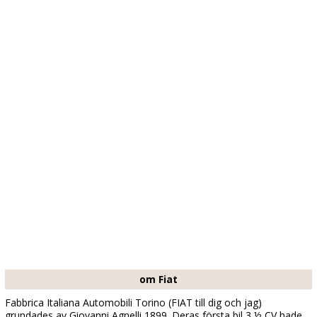
om Fiat
Fabbrica Italiana Automobili Torino (FIAT till dig och jag)
grundades av Giovanni Agnelli 1899. Deras första bil 3 ½ CV hade