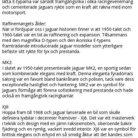
lätta E-typarna var särskilt framgångsrika i olika racingevenemang
och cementerade Jaguars rykte som en kraft att räkna med inom
motorsport.
Raffinemangets ålder:
När vi fördjupar oss i Jaguar-historien finner vi att 1950-talet och
1960-talet var en tid av raffinering och expansion. Tillsammans
med den magnifika D-typen och den ikoniska E-typens
framträdande introducerade Jaguar modeller som ytterligare
befäste sitt rykte för lyx och prestanda.
MK2:
I slutet av 1950-talet presenterade Jaguar MK2, en sportig sedan
som kombinerade elegans med kraft. Denna eleganta fyradörrars
salong var en favorit bland bankrånare och polisen, tack vare dess
exceptionella hastighet och hantering. MK2 var en symbol för
Jaguars förmåga att förena sofistikering med prestanda och hade
också en framgångsrik racingkarriär.
XJ6:
Hoppa fram till 1968 och Jaguar lanserade en bil som skulle
definiera lyxbilar i decennier framöver - XJ6. Det var ett mästerverk
i teknik och design med en jämn raksexmoters, oberoende bakre
fjädring och en rymlig, vackert inredd interiör. XJ6 var en symbol för
brittisk elegans och erbjöd en så smidig åktur att det kändes som