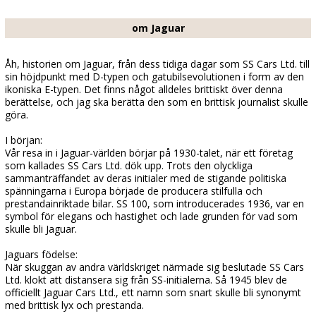
om Jaguar
Åh, historien om Jaguar, från dess tidiga dagar som SS Cars Ltd. till
sin höjdpunkt med D-typen och gatubilsevolutionen i form av den
ikoniska E-typen. Det finns något alldeles brittiskt över denna
berättelse, och jag ska berätta den som en brittisk journalist skulle
göra.
I början:
Vår resa in i Jaguar-världen börjar på 1930-talet, när ett företag
som kallades SS Cars Ltd. dök upp. Trots den olyckliga
sammanträffandet av deras initialer med de stigande politiska
spänningarna i Europa började de producera stilfulla och
prestandainriktade bilar. SS 100, som introducerades 1936, var en
symbol för elegans och hastighet och lade grunden för vad som
skulle bli Jaguar.
Jaguars födelse:
När skuggan av andra världskriget närmade sig beslutade SS Cars
Ltd. klokt att distansera sig från SS-initialerna. Så 1945 blev de
officiellt Jaguar Cars Ltd., ett namn som snart skulle bli synonymt
med brittisk lyx och prestanda.