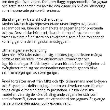
om den gled över vägen. Den blev flaggskeppsmodellen för Jaguar
och satte standarden för lyxbilar och visade en nivå av raffinering
som imponerade på konkurrenterna.
Blandningen av klassiskt och modernt:
Medan MK2 och XJ6 representerade utvecklingen av Jaguars
sedanmodeller, bibehöll de märkets engagemang för prestanda
och lyx. Dessa bilar hörde inte bara hemma på racerbanan; de
trivdes lika bra på de stora boulevarderna som på en avslappnad
körning genom den engelska landsbygden.
Utmaningarna av förändring:
Men när 1970-talet närmade sig, ställdes Jaguar, liksom många
brittiska biltillverkare, inför ekonomiska utmaningar och
ägarförändringar. British Leyland-eran förde både möjligheter och
svårigheter med sig när varumärket navigerade genom olika
sammanslagningar och övergångar.
Ändå fortsätter arvet från MK2 och XJ6, tillsammans med D-typen
och E-typen, att definiera Jaguar som en tillverkare som förenar
tidlös elegans med en anda av prestanda. Dessa klassiska
modeller, vare sig de körs på slingrande vägar eller står som
samlarföremål, tjänar som ett vittnesbörd om Jaguars långvariga
närvaro inom den automobila exklens värld.