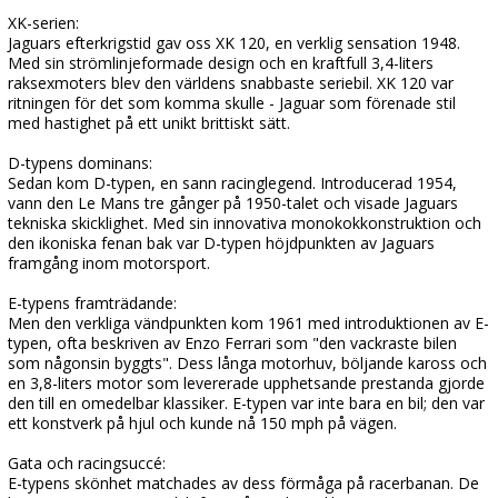
XK-serien:
Jaguars efterkrigstid gav oss XK 120, en verklig sensation 1948.
Med sin strömlinjeformade design och en kraftfull 3,4-liters
raksexmoters blev den världens snabbaste seriebil. XK 120 var
ritningen för det som komma skulle - Jaguar som förenade stil
med hastighet på ett unikt brittiskt sätt.
D-typens dominans:
Sedan kom D-typen, en sann racinglegend. Introducerad 1954,
vann den Le Mans tre gånger på 1950-talet och visade Jaguars
tekniska skicklighet. Med sin innovativa monokokkonstruktion och
den ikoniska fenan bak var D-typen höjdpunkten av Jaguars
framgång inom motorsport.
E-typens framträdande:
Men den verkliga vändpunkten kom 1961 med introduktionen av E-
typen, ofta beskriven av Enzo Ferrari som "den vackraste bilen
som någonsin byggts". Dess långa motorhuv, böljande kaross och
en 3,8-liters motor som levererade upphetsande prestanda gjorde
den till en omedelbar klassiker. E-typen var inte bara en bil; den var
ett konstverk på hjul och kunde nå 150 mph på vägen.
Gata och racingsuccé:
E-typens skönhet matchades av dess förmåga på racerbanan. De