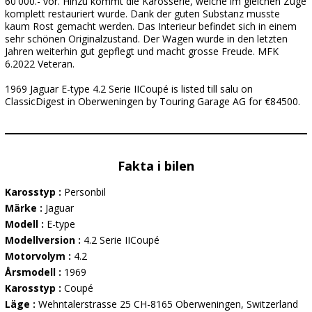
60'000.- vor. Hinzu kommt die Karosserie, welche im gleichen Zuge
komplett restauriert wurde. Dank der guten Substanz musste
kaum Rost gemacht werden. Das Interieur befindet sich in einem
sehr schönen Originalzustand. Der Wagen wurde in den letzten
Jahren weiterhin gut gepflegt und macht grosse Freude. MFK
6.2022 Veteran.
1969 Jaguar E-type 4.2 Serie IICoupé is listed till salu on
ClassicDigest in Oberweningen by Touring Garage AG for €84500.
Fakta i bilen
Karosstyp :
Personbil
Märke :
Jaguar
Modell :
E-type
Modellversion :
4.2 Serie IICoupé
Motorvolym :
4.2
Årsmodell :
1969
Karosstyp :
Coupé
Läge :
Wehntalerstrasse 25 CH-8165 Oberweningen, Switzerland