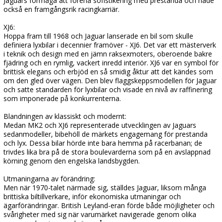
Jaguars förmåga att förena sofistikering med prestanda och hade
också en framgångsrik racingkarriär.
XJ6:
Hoppa fram till 1968 och Jaguar lanserade en bil som skulle
definiera lyxbilar i decennier framöver - XJ6. Det var ett mästerverk
i teknik och design med en jämn raksexmoters, oberoende bakre
fjädring och en rymlig, vackert inredd interiör. XJ6 var en symbol för
brittisk elegans och erbjöd en så smidig åktur att det kändes som
om den gled över vägen. Den blev flaggskeppsmodellen för Jaguar
och satte standarden för lyxbilar och visade en nivå av raffinering
som imponerade på konkurrenterna.
Blandningen av klassiskt och modernt:
Medan MK2 och XJ6 representerade utvecklingen av Jaguars
sedanmodeller, bibehöll de märkets engagemang för prestanda
och lyx. Dessa bilar hörde inte bara hemma på racerbanan; de
trivdes lika bra på de stora boulevarderna som på en avslappnad
körning genom den engelska landsbygden.
Utmaningarna av förändring:
Men när 1970-talet närmade sig, ställdes Jaguar, liksom många
brittiska biltillverkare, inför ekonomiska utmaningar och
ägarförändringar. British Leyland-eran förde både möjligheter och
svårigheter med sig när varumärket navigerade genom olika