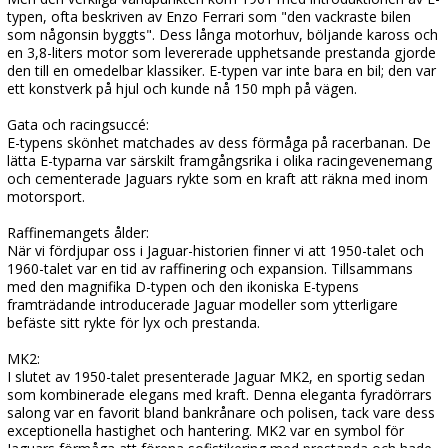
typen, ofta beskriven av Enzo Ferrari som "den vackraste bilen
som någonsin byggts". Dess långa motorhuv, böljande kaross och
en 3,8-liters motor som levererade upphetsande prestanda gjorde
den till en omedelbar klassiker. E-typen var inte bara en bil; den var
ett konstverk på hjul och kunde nå 150 mph på vägen.
Gata och racingsuccé:
E-typens skönhet matchades av dess förmåga på racerbanan. De
lätta E-typarna var särskilt framgångsrika i olika racingevenemang
och cementerade Jaguars rykte som en kraft att räkna med inom
motorsport.
Raffinemangets ålder:
När vi fördjupar oss i Jaguar-historien finner vi att 1950-talet och
1960-talet var en tid av raffinering och expansion. Tillsammans
med den magnifika D-typen och den ikoniska E-typens
framträdande introducerade Jaguar modeller som ytterligare
befäste sitt rykte för lyx och prestanda.
MK2:
I slutet av 1950-talet presenterade Jaguar MK2, en sportig sedan
som kombinerade elegans med kraft. Denna eleganta fyradörrars
salong var en favorit bland bankrånare och polisen, tack vare dess
exceptionella hastighet och hantering. MK2 var en symbol för