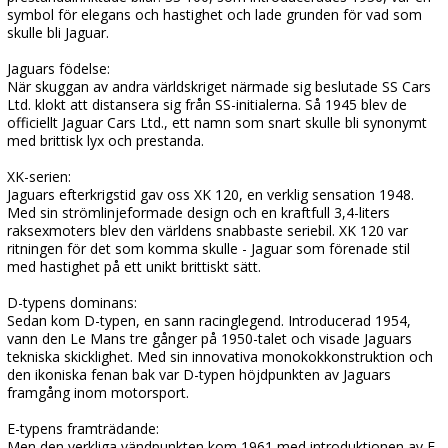
symbol för elegans och hastighet och lade grunden för vad som
skulle bli Jaguar.
Jaguars födelse:
När skuggan av andra världskriget närmade sig beslutade SS Cars
Ltd. klokt att distansera sig från SS-initialerna. Så 1945 blev de
officiellt Jaguar Cars Ltd., ett namn som snart skulle bli synonymt
med brittisk lyx och prestanda.
XK-serien:
Jaguars efterkrigstid gav oss XK 120, en verklig sensation 1948.
Med sin strömlinjeformade design och en kraftfull 3,4-liters
raksexmoters blev den världens snabbaste seriebil. XK 120 var
ritningen för det som komma skulle - Jaguar som förenade stil
med hastighet på ett unikt brittiskt sätt.
D-typens dominans:
Sedan kom D-typen, en sann racinglegend. Introducerad 1954,
vann den Le Mans tre gånger på 1950-talet och visade Jaguars
tekniska skicklighet. Med sin innovativa monokokkonstruktion och
den ikoniska fenan bak var D-typen höjdpunkten av Jaguars
framgång inom motorsport.
E-typens framträdande:
Men den verkliga vändpunkten kom 1961 med introduktionen av E-