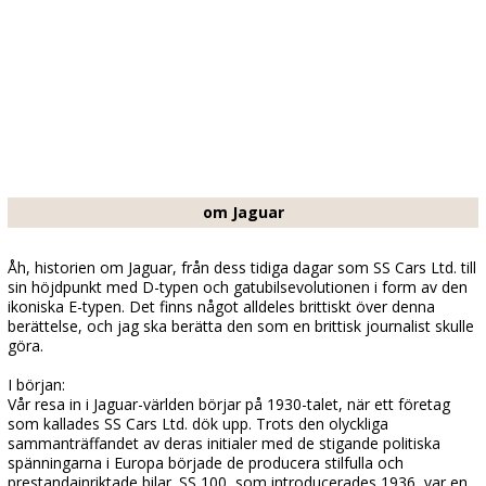
om Jaguar
Åh, historien om Jaguar, från dess tidiga dagar som SS Cars Ltd. till
sin höjdpunkt med D-typen och gatubilsevolutionen i form av den
ikoniska E-typen. Det finns något alldeles brittiskt över denna
berättelse, och jag ska berätta den som en brittisk journalist skulle
göra.
I början:
Vår resa in i Jaguar-världen börjar på 1930-talet, när ett företag
som kallades SS Cars Ltd. dök upp. Trots den olyckliga
sammanträffandet av deras initialer med de stigande politiska
spänningarna i Europa började de producera stilfulla och
prestandainriktade bilar. SS 100, som introducerades 1936, var en