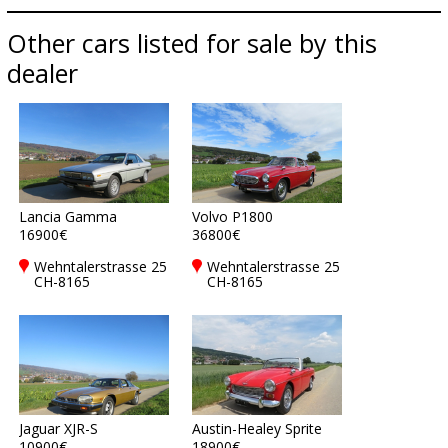
Other cars listed for sale by this
dealer
Lancia Gamma
Volvo P1800
16900€
36800€
Wehntalerstrasse 25
Wehntalerstrasse 25
CH-8165
CH-8165
Oberweningen,
Oberweningen,
Switzerland
Switzerland
Jaguar XJR-S
Austin-Healey Sprite
10900€
18900€