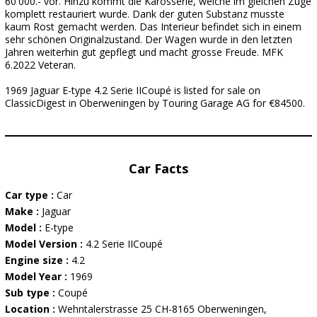
60'000.- vor. Hinzu kommt die Karosserie, welche im gleichen Zuge
komplett restauriert wurde. Dank der guten Substanz musste
kaum Rost gemacht werden. Das Interieur befindet sich in einem
sehr schönen Originalzustand. Der Wagen wurde in den letzten
Jahren weiterhin gut gepflegt und macht grosse Freude. MFK
6.2022 Veteran.
1969 Jaguar E-type 4.2 Serie IICoupé is listed for sale on
ClassicDigest in Oberweningen by Touring Garage AG for €84500.
Car Facts
Car type :
Car
Make :
Jaguar
Model :
E-type
Model Version :
4.2 Serie IICoupé
Engine size :
4.2
Model Year :
1969
Sub type :
Coupé
Location :
Wehntalerstrasse 25 CH-8165 Oberweningen,