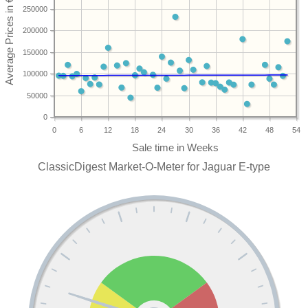
250000
200000
150000
100000
50000
0
0
6
12
18
24
30
36
42
48
54
ClassicDigest Market-O-Meter for Jaguar E-type