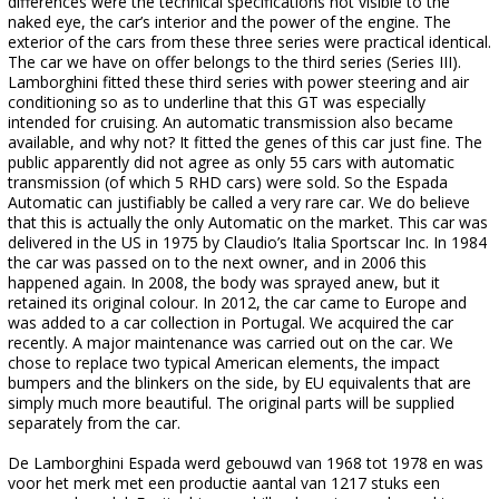
differences were the technical specifications not visible to the
naked eye, the car’s interior and the power of the engine. The
exterior of the cars from these three series were practical identical.
The car we have on offer belongs to the third series (Series III).
Lamborghini fitted these third series with power steering and air
conditioning so as to underline that this GT was especially
intended for cruising. An automatic transmission also became
available, and why not? It fitted the genes of this car just fine. The
public apparently did not agree as only 55 cars with automatic
transmission (of which 5 RHD cars) were sold. So the Espada
Automatic can justifiably be called a very rare car. We do believe
that this is actually the only Automatic on the market. This car was
delivered in the US in 1975 by Claudio’s Italia Sportscar Inc. In 1984
the car was passed on to the next owner, and in 2006 this
happened again. In 2008, the body was sprayed anew, but it
retained its original colour. In 2012, the car came to Europe and
was added to a car collection in Portugal. We acquired the car
recently. A major maintenance was carried out on the car. We
chose to replace two typical American elements, the impact
bumpers and the blinkers on the side, by EU equivalents that are
simply much more beautiful. The original parts will be supplied
separately from the car.
De Lamborghini Espada werd gebouwd van 1968 tot 1978 en was
voor het merk met een productie aantal van 1217 stuks een