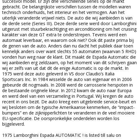
succesvol model. Er zijn drie verschillende series op de markt
gebracht. De belangrijkste verschillen tussen de modellen waren
technisch onderhuids, het interieur en het vermogen. Aan het
uiterlijk veranderde vrijwel niets. De auto die wij aanbieden is van
de derde serie (Series III). Deze derde serie werd door Lamborghini
uitgerust met stuurbekrachtiging en airconditioning om het cruising
karakter van deze GT extra te onderstrepen. Tevens werd een
automaat leverbaar, en waarom ook niet? Ook dit paste prima bij
de genen van de auto. Anders dan nu dacht het publiek daar toen
kennelijk anders over want slechts 55 automaten (waarvan 5 RHD)
vonden hun weg naar de klant. Dit maakt de Espada Automatic die
wij aanbieden erg zeldzaam, op het moment van dit schrijven gaan
wij er zelfs van uit dat dit de enige Automatic is op de markt. In
1975 werd deze auto geleverd in VS door Claudio’s Italia
Sportscars Inc. In 1984 wisselde de auto van eigenaar en in 2006
gebeurde dit nogmaals. In 2008 werd de carrosserie herspoten in
de bestaande originele kleur. In 2012 kwam de auto naar Europa
en werd deel van een verzameling in Portugal. Wij kregen de auto
recent in ons bezit. De auto kreeg een uitgebreide service-beurt en
wij besloten om de typische Amerikaanse kenmerken, de “impact-
bumpers” en de zijknipperlichten te veranderen in de veel mooiere
EU-specificatie. De oorspronkelijke onderdelen worden los
bijgeleverd.
1975 Lamborghini Espada AUTOMATIC ! is listed till salu on