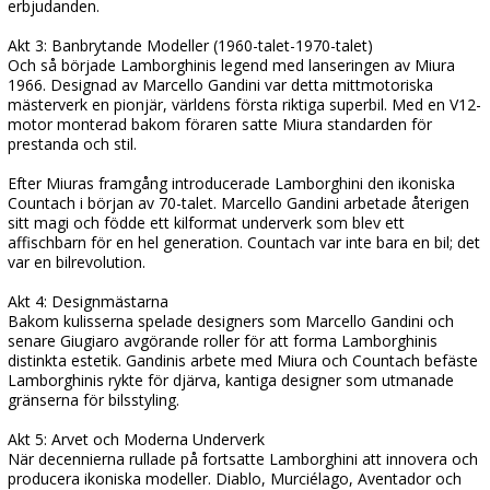
erbjudanden.
Akt 3: Banbrytande Modeller (1960-talet-1970-talet)
Och så började Lamborghinis legend med lanseringen av Miura
1966. Designad av Marcello Gandini var detta mittmotoriska
mästerverk en pionjär, världens första riktiga superbil. Med en V12-
motor monterad bakom föraren satte Miura standarden för
prestanda och stil.
Efter Miuras framgång introducerade Lamborghini den ikoniska
Countach i början av 70-talet. Marcello Gandini arbetade återigen
sitt magi och födde ett kilformat underverk som blev ett
affischbarn för en hel generation. Countach var inte bara en bil; det
var en bilrevolution.
Akt 4: Designmästarna
Bakom kulisserna spelade designers som Marcello Gandini och
senare Giugiaro avgörande roller för att forma Lamborghinis
distinkta estetik. Gandinis arbete med Miura och Countach befäste
Lamborghinis rykte för djärva, kantiga designer som utmanade
gränserna för bilsstyling.
Akt 5: Arvet och Moderna Underverk
När decennierna rullade på fortsatte Lamborghini att innovera och
producera ikoniska modeller. Diablo, Murciélago, Aventador och