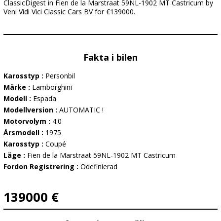
ClassicDigest in Fien de la Marstraat 59NL-1902 MT Castricum by
Veni Vidi Vici Classic Cars BV for €139000.
Fakta i bilen
Karosstyp :
Personbil
Märke :
Lamborghini
Modell :
Espada
Modellversion :
AUTOMATIC !
Motorvolym :
4.0
Årsmodell :
1975
Karosstyp :
Coupé
Läge :
Fien de la Marstraat 59NL-1902 MT Castricum
Fordon Registrering :
Odefinierad
139000 €