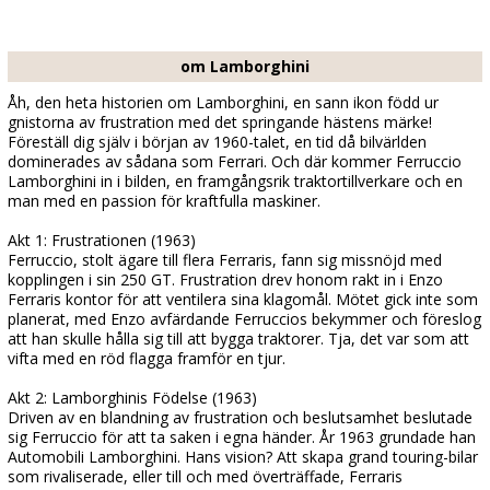
om Lamborghini
Åh, den heta historien om Lamborghini, en sann ikon född ur
gnistorna av frustration med det springande hästens märke!
Föreställ dig själv i början av 1960-talet, en tid då bilvärlden
dominerades av sådana som Ferrari. Och där kommer Ferruccio
Lamborghini in i bilden, en framgångsrik traktortillverkare och en
man med en passion för kraftfulla maskiner.
Akt 1: Frustrationen (1963)
Ferruccio, stolt ägare till flera Ferraris, fann sig missnöjd med
kopplingen i sin 250 GT. Frustration drev honom rakt in i Enzo
Ferraris kontor för att ventilera sina klagomål. Mötet gick inte som
planerat, med Enzo avfärdande Ferruccios bekymmer och föreslog
att han skulle hålla sig till att bygga traktorer. Tja, det var som att
vifta med en röd flagga framför en tjur.
Akt 2: Lamborghinis Födelse (1963)
Driven av en blandning av frustration och beslutsamhet beslutade
sig Ferruccio för att ta saken i egna händer. År 1963 grundade han
Automobili Lamborghini. Hans vision? Att skapa grand touring-bilar
som rivaliserade, eller till och med överträffade, Ferraris