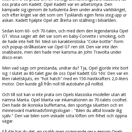
oss prata om Kadett. Opel Kadett var en arbetsmyra. Den
kämpade sig igenom de turbulenta åren under andra världskriget,
och efter kriget var det som om Tysklands egen fenix steg upp ur
askan. Kadett hjälpte Opel att återta sin ställning i bilvärlden.
Sedan kom 60- och 70-talen, och med dem den legendariska Opel
GT. Vissa säger att det var som en baby-Corvette i smoking, och
de hade inte helt fel. Med sin karakteristiska "Coke-bottle"-form
och popup-strålkastare var Opel GT ren stil. Den var inte den
snabbaste, men den hade mer karisma än John Travolta under
disco-eran.
Men vad sägs om prestanda, undrar du? Tja, Opel gjorde inte bort
sig. I slutet av 80-talet gav de oss Opel Kadett GSi 16V. Den var en
liten raketskjuts, en "hot hatch" med en 150-hästkrafters 2,0-liters
motor. Den kunde gå från noll till autobahn på nolltid.
Och till sist kan vi inte prata om Opels klassiska modeller utan att
nämna Manta. Opel Manta var inkarnationen av 70-talets coolhet.
Den hade de ikoniska buffertarna, den sportiga siluetten och en
minnesvärd marknadsföringsslogan - "Bilen du alltid lovade dig
själv." Den var bilen som viskade söta löften om frihet och öppna
vägar.
Så där har du det, en snabb men spännande resa genom Opels