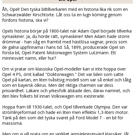
Åh, Opel! Den tyska biltillverkaren med en historia lika rik som en
Schwarzwälder Kirschtorte. Låt oss ta en lugn körning genom
fordons historia, ska vi?
Opels historia börjar på 1800-talet när Adam Opel började tillverka
symaskiner. Ja, du hörde rätt, symaskiner! Men Adam hade större
drömmar - han såg en framtid med hästlösa vagnar, precis som
de galna uppfinnarna i hans tid. Så, 1899, producerade Opel sin
första bil, Opel-Patent-Motorwagen System Lutzmann. Ett
minnesvärt namn, eller hur?
Om vi pratar om klassiska Opel-modeller kan vi inte hoppa över
Opel 4 PS, ömt kallad "Doktorwagen." Det var bilen som satte
Opel på kartan, en liten tvåsitsig modell som var så enkel och tålig
som en bayersk ölkrus. Men det riktiga charmen var dess
prisvärdhet. Läkare och yrkesfolk älskade den, därav namnet, och
den blev folkets bil innan Volkswagen ens existerade.
Hoppa fram till 1930-talet, och Opel tillverkade Olympia. Den var
strömlinjeformad och hade en liten men effektiv 1,3-liters motor.
Tänk på den som det tyska svaret på Ford Model T - en bil för
massorna.
Men om vi vill prata om en verkligt anmärkningsvärd klassiker, låt