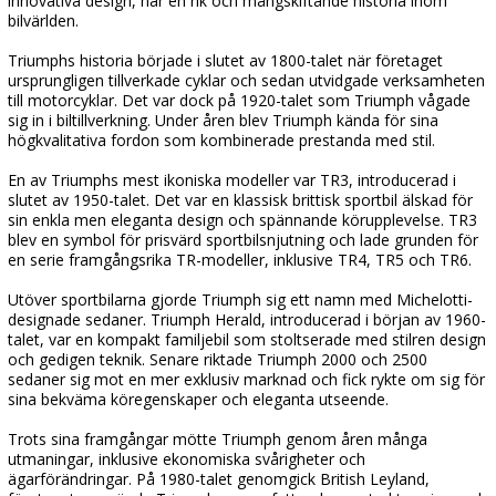
innovativa design, har en rik och mångskiftande historia inom
bilvärlden.
Triumphs historia började i slutet av 1800-talet när företaget
ursprungligen tillverkade cyklar och sedan utvidgade verksamheten
till motorcyklar. Det var dock på 1920-talet som Triumph vågade
sig in i biltillverkning. Under åren blev Triumph kända för sina
högkvalitativa fordon som kombinerade prestanda med stil.
En av Triumphs mest ikoniska modeller var TR3, introducerad i
slutet av 1950-talet. Det var en klassisk brittisk sportbil älskad för
sin enkla men eleganta design och spännande körupplevelse. TR3
blev en symbol för prisvärd sportbilsnjutning och lade grunden för
en serie framgångsrika TR-modeller, inklusive TR4, TR5 och TR6.
Utöver sportbilarna gjorde Triumph sig ett namn med Michelotti-
designade sedaner. Triumph Herald, introducerad i början av 1960-
talet, var en kompakt familjebil som stoltserade med stilren design
och gedigen teknik. Senare riktade Triumph 2000 och 2500
sedaner sig mot en mer exklusiv marknad och fick rykte om sig för
sina bekväma köregenskaper och eleganta utseende.
Trots sina framgångar mötte Triumph genom åren många
utmaningar, inklusive ekonomiska svårigheter och
ägarförändringar. På 1980-talet genomgick British Leyland,