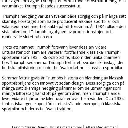
företaget som ägde Triumph, en omfattande omstrukturering, och
varumärket Triumph fasades successivt ut.
Triumphs nedgång var utan tvekan både sorglig och på många sätt
skamlig. Företaget som hade producerat älskade sportbilar och
välansedda sedaner höll sakta på att försvinna. År 1984 rullade den
sista bilen med Triumph-logotypen av produktionslinjen och
markerade slutet på en era.
Trots att namnet Triumph försvann lever dess arv vidare.
Entusiaster och samlare värderar fortfarande klassiska Triumph-
sportbilar som TR3, TR6 och Spitfire, liksom den unika charmen
hos Triumph-sedanerna. Triumph förblir ett symboliskt inslag i den
brittiska bilhistorien och det tidlösa locket hos klassiska sportbilar.
Sammanfattningsvis är Triumphs historia en blandning av klassisk
sportbilsbriljans och innovativt sedan-design. Dess sorgliga och på
många sätt skamliga nedgång påminner om de utmaningar som
många bilföretag har stött på genom åren, men Triumphs anda
lever vidare i hjärtan av bilentusiaster över hela världen. Och TR3:s
fantastiska egenskaper förblir ett strålande exempel på klassiska
sportbilar och deras tidlösa attraktion.
Läs om Classic Digest
Privata medlemmar
Affärs Medlemmar