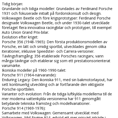
Tidig början:
Grundande och tidiga modeller: Grundades av Ferdinand Porsche
1931 och fokuserade initialt på fordonskonsult och design.
Volkswagen Beetle och före krigsprototyper: Ferdinand Porsche
designade Volkswagen Beetle, och under 1930-talet utvecklade
företaget flera innovativa racingbilar och prototyper, till exempel
Auto Union Grand Prix-bilar.
Evolution efter kriget:
Porsche 356 (1948-1965): Den första produktionsmodellen av
Porsche, en lätt och smidig sportbil, utvecklades genom olika
iterationer, inklusive Speedster- och Carrera-versioner.
Tävlingsframgång: 356 etablerade Porsches racingarv, vann
många tävlingar och etablerar sig som ett prestationsorienterat
varumärke.
Ikoniska modeller på 1960-1990-talet:
Porsche 911 (1964-närvarande):
Enduring Legacy: Den ikoniska 911, med sin bakmotorlayout, har
sett kontinuerlig utveckling och är fortfarande den viktigaste
Porsche-sportbilen.
Varianter och evolution: Från de tidiga luftkylda modellerna till de
mer moderna vattenkylda versionerna har 911 genomgått
betydande tekniska framsteg och modellvariationer.
Porsche 914 (1969-1976):
Samarbete med Volkswagen: Gemensamt utvecklat med
Volkswagen, Mid Engine 914, erbjöd ett mer prisvärt inträde i