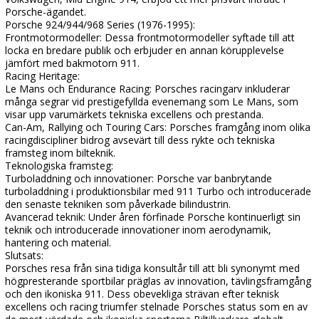
Porsche-ägandet.
Porsche 924/944/968 Series (1976-1995):
Frontmotormodeller: Dessa frontmotormodeller syftade till att
locka en bredare publik och erbjuder en annan körupplevelse
jämfört med bakmotorn 911.
Racing Heritage:
Le Mans och Endurance Racing: Porsches racingarv inkluderar
många segrar vid prestigefyllda evenemang som Le Mans, som
visar upp varumärkets tekniska excellens och prestanda.
Can-Am, Rallying och Touring Cars: Porsches framgång inom olika
racingdiscipliner bidrog avsevärt till dess rykte och tekniska
framsteg inom bilteknik.
Teknologiska framsteg:
Turboladdning och innovationer: Porsche var banbrytande
turboladdning i produktionsbilar med 911 Turbo och introducerade
den senaste tekniken som påverkade bilindustrin.
Avancerad teknik: Under åren förfinade Porsche kontinuerligt sin
teknik och introducerade innovationer inom aerodynamik,
hantering och material.
Slutsats:
Porsches resa från sina tidiga konsultår till att bli synonymt med
högpresterande sportbilar präglas av innovation, tävlingsframgång
och den ikoniska 911. Dess obevekliga strävan efter teknisk
excellens och racing triumfer stelnade Porsches status som en av