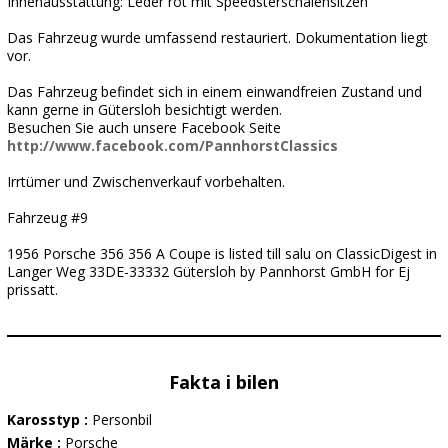
Innenausstattung: Leder rot mit Speedsterschalensitzen
Das Fahrzeug wurde umfassend restauriert. Dokumentation liegt
vor.
Das Fahrzeug befindet sich in einem einwandfreien Zustand und
kann gerne in Gütersloh besichtigt werden.
Besuchen Sie auch unsere Facebook Seite
http://www.facebook.com/PannhorstClassics
Irrtümer und Zwischenverkauf vorbehalten.
Fahrzeug #9
1956 Porsche 356 356 A Coupe is listed till salu on ClassicDigest in
Langer Weg 33DE-33332 Gütersloh by Pannhorst GmbH for Ej
prissatt.
Fakta i bilen
Karosstyp :
Personbil
Märke :
Porsche