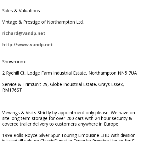
Sales & Valuations
Vintage & Prestige of Northampton Ltd.
richard@vandp.net
http://www.vandp.net
Showroom:
2 Ryehill Ct, Lodge Farm Industrial Estate, Northampton NN5 7UA
Service & Trim:Unit 29, Globe Industrial Estate. Grays Essex,
RM176ST
Viewings & Visits Strictly by appointment only please. We have on
site long term storage for over 200 cars with 24 hour security &
covered trailer delivery to customers anywhere in Europe
1998 Rolls-Royce Silver Spur Touring Limousine LHD with division
is listed till salu on ClassicDigest in Essex by Prestige House for Ej