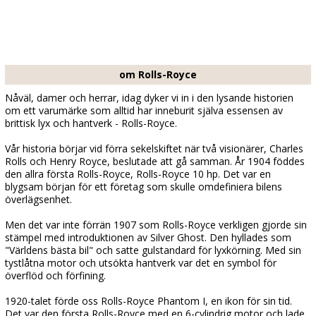
om Rolls-Royce
Nåväl, damer och herrar, idag dyker vi in i den lysande historien
om ett varumärke som alltid har inneburit själva essensen av
brittisk lyx och hantverk - Rolls-Royce.
Vår historia börjar vid förra sekelskiftet när två visionärer, Charles
Rolls och Henry Royce, beslutade att gå samman. År 1904 föddes
den allra första Rolls-Royce, Rolls-Royce 10 hp. Det var en
blygsam början för ett företag som skulle omdefiniera bilens
överlägsenhet.
Men det var inte förrän 1907 som Rolls-Royce verkligen gjorde sin
stämpel med introduktionen av Silver Ghost. Den hyllades som
"Världens bästa bil" och satte gulstandard för lyxkörning. Med sin
tystlåtna motor och utsökta hantverk var det en symbol för
överflöd och förfining.
1920-talet förde oss Rolls-Royce Phantom I, en ikon för sin tid.
Det var den första Rolls-Royce med en 6-cylindrig motor och lade