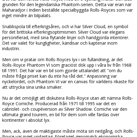
grunden för den legendariska Phantom-serien. Detta var eran när
Maharadjor i Indien beställde specialbyggda Rolls-Royces som var
inget mindre än bilpalats.
Snabbspola till efterkrigsåren, och vi har Silver Cloud, en symbol
för det brittiska efterkrigsoptimismen. Silver Cloud var elegans
personifierad, med sina flytande linjer och handgjorda interiörer.
Det var valet för kungligheter, kändisar och kaptenar inom
industrin.
Men om vi pratar om Rolls-Royces lyx i sin fulländning, är det
Rolls-Royce Phantom VI som graciöst dök upp i våra liv från 1968
till 1991. Det här var en bil som gjorde uttalandet att "om du
måste fråga priset kan du inte ha råd det." Anpassning var
nyckelordet, och Phantom VI var en canvas för världens rikaste för
att uttrycka sina unika smaker.
Nu är det omöjligt att diskutera Rolls-Royce utan att nämna Rolls-
Royce Corniche. Producerad från 1971 till 1995 var det en
cabriolet- och coupéversion av Silver Shadow. Corniche var den
ultimata grand tourern, en bil för dem som ville färdas över
kontinenter i absolut lyx.
Men, ack, även de mäktigaste måste möta sin nedgång, och Rolls-
Royce var inget undantag. Företaget genomgick ekonomiska