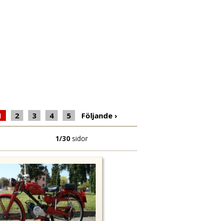
1
2
3
4
5
Följande
›
1/30
sidor