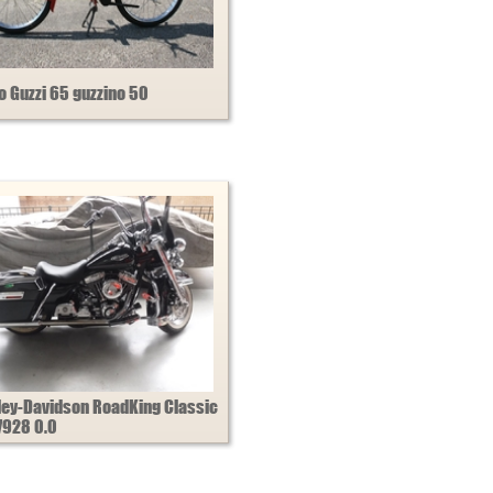
o Guzzi 65 guzzino 50
ley-Davidson RoadKing Classic
7928 0.0