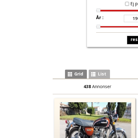
Ej p
År :
Grid
List
438
Annonser