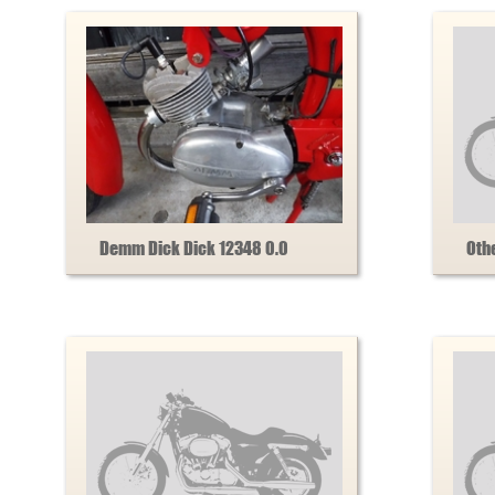
Demm Dick Dick 12348 0.0
Oth