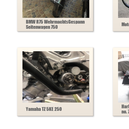
BMW R75 WehrmachtsGespann
Mot
Seitenwagen 750
Har
Yamaha TZ 5KE 250
no. 