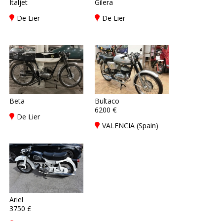
Italjet
Gilera
De Lier
De Lier
Beta
Bultaco
6200 €
De Lier
VALENCIA (Spain)
Ariel
3750 £