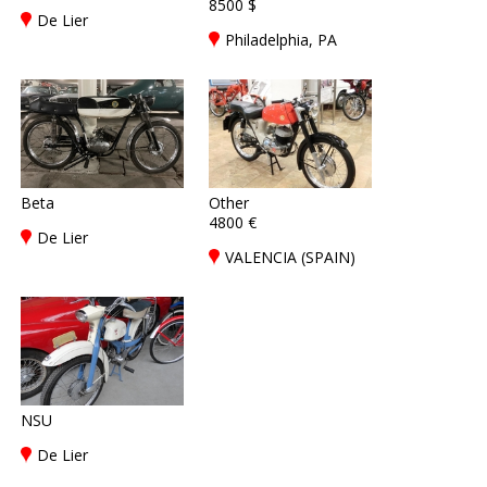
8500 $
De Lier
Philadelphia, PA
Beta
Other
4800 €
De Lier
VALENCIA (SPAIN)
NSU
De Lier